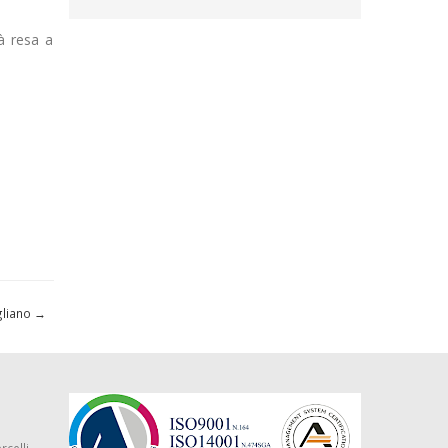
à resa a
gliano
→