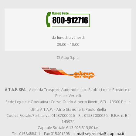
da lunedì a venerdì
09:00 – 18:00
© Atap S.p.a.
A.T.A.P. SPA
– Azienda Trasporti Automobilistici Pubblici delle Province di
Biella e Vercelli
Sede Legale e Operativa : Corso Guido Alberto Rivetti, 8/B – 13900 Biella
Uffici A.T.A.P. – Atrio Stazione S. Paolo Biella
Codice Fiscale/Partita Iva: 01537000026 – R.I. 01537000026 – R.E.A. n. BI-
145974
Capitale Sociale € 13.025.313,80 i.v.
Tel. 0158488411 – Fax 015401398 –
e-mail segreteria@atapspa.it