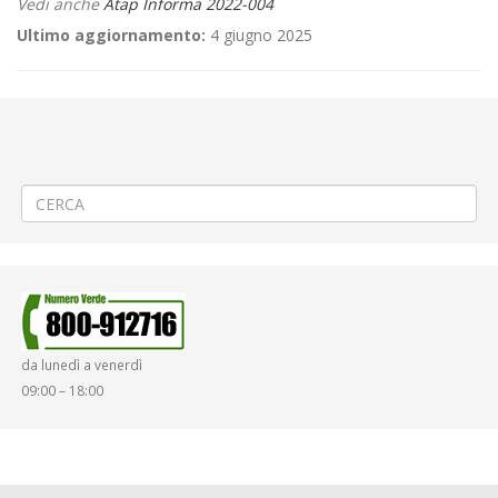
Vedi anche
Atap Informa 2022-004
Ultimo aggiornamento:
4 giugno 2025
←
Criticità relative all’erogazione dei servizi di trasporto pubblico
locale ATAP nella giornata del 10/01/2022
Criticità relative all’erogazione dei servizi di trasporto pubblico locale
ATAP nella giornata del 11/01/2022
→
da lunedì a venerdì
09:00 – 18:00