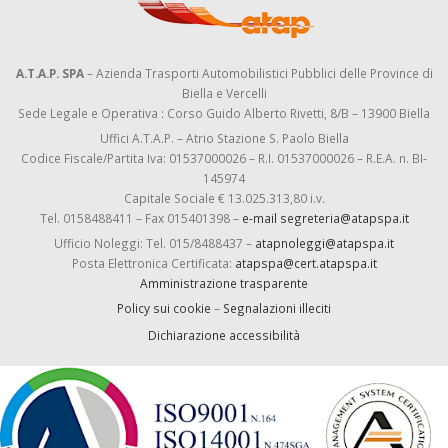
A.T.A.P. SPA
– Azienda Trasporti Automobilistici Pubblici delle Province di
Biella e Vercelli
Sede Legale e Operativa : Corso Guido Alberto Rivetti, 8/B – 13900 Biella
Uffici A.T.A.P. – Atrio Stazione S. Paolo Biella
Codice Fiscale/Partita Iva: 01537000026 – R.I. 01537000026 – R.E.A. n. BI-
145974
Capitale Sociale € 13.025.313,80 i.v.
Tel. 0158488411 – Fax 015401398 –
e-mail segreteria@atapspa.it
Ufficio Noleggi: Tel. 015/8488437 –
atapnoleggi@atapspa.it
Posta Elettronica Certificata:
atapspa@cert.atapspa.it
Amministrazione trasparente
Policy sui cookie
–
Segnalazioni illeciti
Dichiarazione accessibilità