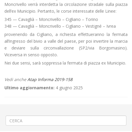
Moncrivello verrà interdetta la circolazione stradale sulla piazza
dell’ex Municipio. Pertanto, le corse interessate delle Linee:
345 — Cavaglià – Moncrivello – Cigliano – Torino
348 — Cavaglià – Moncrivello – Cigliano – Vestigné – Ivrea
provenendo da Cigliano, a richiesta effettueranno la fermata
all’ingresso del bivio a valle del paese, per poi invertire la marcia
e deviare sulla circonvallazione (SP2/via Borgomasino).
Viceversa in senso opposto.
Nei due sensi, sarà soppressa la fermata di piazza ex Municipio.
Vedi anche
Atap Informa 2019-158
Ultimo aggiornamento:
4 giugno 2025
←
«Torneo dei rioni» ad Alice Castello
«50° Anniversario Club Auto Moto storiche» a Biella
→