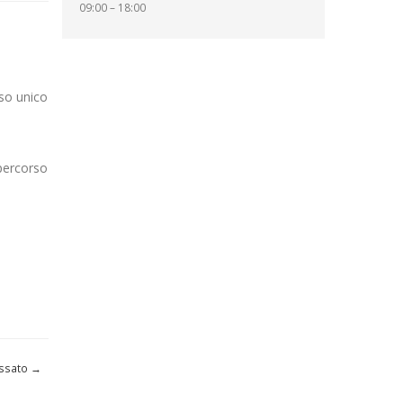
09:00 – 18:00
nso unico
percorso
ossato
→