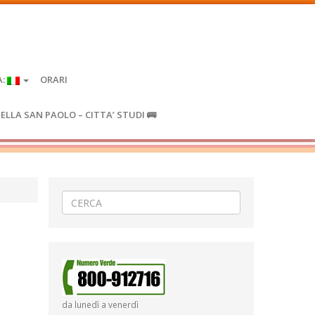
A:
ORARI
IELLA SAN PAOLO – CITTA’ STUDI 🚌
da lunedì a venerdì