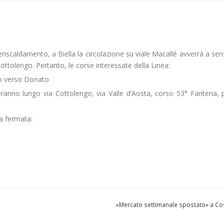
eleriscaldamento, a Biella la circolazione su viale Macallé avverrà a se
Cottolengo. Pertanto, le corse interessate della Linea:
so verso Donato
nno lungo via Cottolengo, via Valle d’Aosta, corso 53° Fanteria, 
a fermata:
«Mercato settimanale spostato» a C