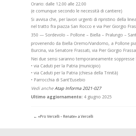
Orario: dalle 12.00 alle 22.00
(e comunque secondo le necessità di cantiere)
Si avvisa che, per lavori urgenti di ripristino della lin
nel tratto fra piazza San Rocco e via Pier Giorgio Fras
350 — Sordevolo – Pollone – Biella – Pralungo – Sant
provenendo da Biella Oremo/Vandorno, a Pollone piazz
Burcina, via Senatore Frassati, via Pier Giorgio Frass
Nei due sensi saranno temporaneamente soppresse l
• via Caduti per la Patria (municipio)
• via Caduti per la Patria (chiesa della Trinità)
• Parrocchia di Sant’Eusebio
Vedi anche
Atap Informa 2021-027
Ultimo aggiornamento:
4 giugno 2025
←
«Pro Vercelli – Renate» a Vercelli