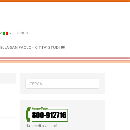
A:
ORARI
IELLA SAN PAOLO – CITTA’ STUDI 🚌
da lunedì a venerdì