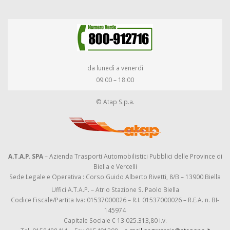
da lunedì a venerdì
09:00 – 18:00
© Atap S.p.a.
A.T.A.P. SPA
– Azienda Trasporti Automobilistici Pubblici delle Province di
Biella e Vercelli
Sede Legale e Operativa : Corso Guido Alberto Rivetti, 8/B – 13900 Biella
Uffici A.T.A.P. – Atrio Stazione S. Paolo Biella
Codice Fiscale/Partita Iva: 01537000026 – R.I. 01537000026 – R.E.A. n. BI-
145974
Capitale Sociale € 13.025.313,80 i.v.