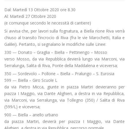
Dal: Martedì 13 Ottobre 2020 ore 8.30
Al: Martedì 27 Ottobre 2020
(e comunque secondo le necessità di cantiere)
Si avvisa che, per lavori sulla fognatura, a Biella rione Riva verrà
chiuso al transito l’incrocio di Riva (fra le vie Marochetti, Italia e
Galilei). Pertanto, si segnalano le modifiche sulle Linee:
330 — Donato – Graglia – Biella – Pettinengo – Mosso
verso Mosso, da via Repubblica devierà lungo via Marconi, via
Serralunga, Salita di Riva, Ponte della Maddalena e viceversa;
350 — Sordevolo – Pollone – Biella – Pralungo – S. Eurosia
599 — Biella – Giro Scuole L
da via Pietro Micca, giunte in piazza Martiri devieranno per
piazza I Maggio, via Dante Alighieri, a destra in via Repubblica,
via Marconi, via Serralunga, via Tollegno (350) / Salita di Riva
(599/L) e viceversa;
900 — Biella – anello urbano
da piazza Martiri, devierà per piazza I Maggio, via Dante
Alighieri, a destra in via Repubblica, percorso normale.