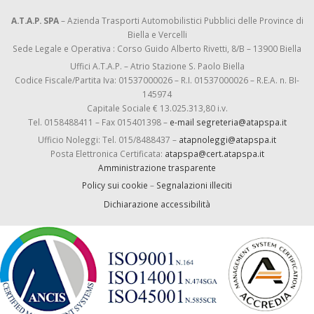
A.T.A.P. SPA
– Azienda Trasporti Automobilistici Pubblici delle Province di
Biella e Vercelli
Sede Legale e Operativa : Corso Guido Alberto Rivetti, 8/B – 13900 Biella
Uffici A.T.A.P. – Atrio Stazione S. Paolo Biella
Codice Fiscale/Partita Iva: 01537000026 – R.I. 01537000026 – R.E.A. n. BI-
145974
Capitale Sociale € 13.025.313,80 i.v.
Tel. 0158488411 – Fax 015401398 –
e-mail segreteria@atapspa.it
Ufficio Noleggi: Tel. 015/8488437 –
atapnoleggi@atapspa.it
Posta Elettronica Certificata:
atapspa@cert.atapspa.it
Amministrazione trasparente
Policy sui cookie
–
Segnalazioni illeciti
Dichiarazione accessibilità