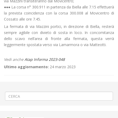
via Mazzini transiteranno dal Movicentro;
●●● La corsa n° 300.911 in partenza da Biella alle 7.15 effettuerà
la prevista coincidenza con la corsa 300.008 al Movicentro di
Cossato alle ore 7.45.
La fermata di via Mazzini portici, in direzione di Biella, resterà
sempre agibile con divieto di sosta in loco. In concomitanza
dello scavo nell’area di fronte alla fermata, questa verrà
leggermente spostata verso via Lamarmora o via Matteotti.
Vedi anche
Atap Informa 2023-048
Ultimo aggiornamento:
24 marzo 2023
←
🏅«Festeggiamento del concittadino Amedeo Bagnis» a Tricerro
🪨Sistemazione del fosso Campiglio tra Pray e Coggiola
→