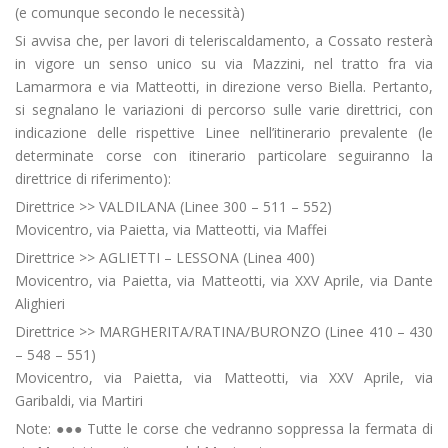
(e comunque secondo le necessità)
Si avvisa che, per lavori di teleriscaldamento, a Cossato resterà
in vigore un senso unico su via Mazzini, nel tratto fra via
Lamarmora e via Matteotti, in direzione verso Biella. Pertanto,
si segnalano le variazioni di percorso sulle varie direttrici, con
indicazione delle rispettive Linee nell’itinerario prevalente (le
determinate corse con itinerario particolare seguiranno la
direttrice di riferimento):
Direttrice >> VALDILANA (Linee 300 – 511 – 552)
Movicentro, via Paietta, via Matteotti, via Maffei
Direttrice >> AGLIETTI – LESSONA (Linea 400)
Movicentro, via Paietta, via Matteotti, via XXV Aprile, via Dante
Alighieri
Direttrice >> MARGHERITA/RATINA/BURONZO (Linee 410 – 430
– 548 – 551)
Movicentro, via Paietta, via Matteotti, via XXV Aprile, via
Garibaldi, via Martiri
Note: ●●● Tutte le corse che vedranno soppressa la fermata di