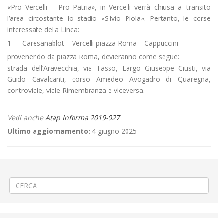
«Pro Vercelli – Pro Patria», in Vercelli verrà chiusa al transito
l’area circostante lo stadio «Silvio Piola». Pertanto, le corse
interessate della Linea:
1 — Caresanablot – Vercelli piazza Roma – Cappuccini
provenendo da piazza Roma, devieranno come segue:
strada dell’Aravecchia, via Tasso, Largo Giuseppe Giusti, via
Guido Cavalcanti, corso Amedeo Avogadro di Quaregna,
controviale, viale Rimembranza e viceversa.
Vedi anche
Atap Informa 2019-027
Ultimo aggiornamento:
4 giugno 2025
←
CHIUSURA TEMPORANEA RIVENDITA ABBONAMENTI A TRINO
Trasferimento ITIS di Valle Mosso a Mosso e Cossato
→