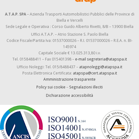
A.T.A.P. SPA
– Azienda Trasporti Automobilistici Pubblici delle Province di
Biella e Vercelli
Sede Legale e Operativa : Corso Guido Alberto Rivetti, 8/B – 13900 Biella
Uffici A.T.A.P. – Atrio Stazione S. Paolo Biella
Codice Fiscale/Partita Iva: 01537000026 – R.I. 01537000026 – R.E.A. n. BI-
145974
Capitale Sociale € 13.025.313,80 i.v.
Tel. 0158488411 – Fax 015401398 –
e-mail segreteria@atapspa.it
Ufficio Noleggi: Tel. 015/8488437 –
atapnoleggi@atapspa.it
Posta Elettronica Certificata:
atapspa@cert.atapspa.it
Amministrazione trasparente
Policy sui cookie
–
Segnalazioni illeciti
Dichiarazione accessibilità