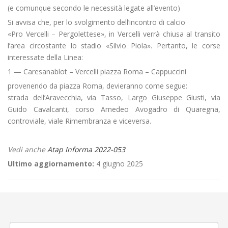
(e comunque secondo le necessità legate all’evento)
Si avvisa che, per lo svolgimento dell’incontro di calcio
«Pro Vercelli – Pergolettese», in Vercelli verrà chiusa al transito
l’area circostante lo stadio «Silvio Piola». Pertanto, le corse
interessate della Linea:
1 — Caresanablot – Vercelli piazza Roma – Cappuccini
provenendo da piazza Roma, devieranno come segue:
strada dell’Aravecchia, via Tasso, Largo Giuseppe Giusti, via
Guido Cavalcanti, corso Amedeo Avogadro di Quaregna,
controviale, viale Rimembranza e viceversa.
Vedi anche
Atap Informa 2022-053
Ultimo aggiornamento:
4 giugno 2025
←
Sospensione servizi Rete Regionale di Ricarica BIP: totem e app
Ricarica BIP
«Fiera Storica dell’Antico Lupino» a Vercelli
→