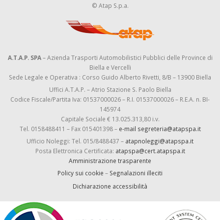
© Atap S.p.a.
A.T.A.P. SPA
– Azienda Trasporti Automobilistici Pubblici delle Province di
Biella e Vercelli
Sede Legale e Operativa : Corso Guido Alberto Rivetti, 8/B – 13900 Biella
Uffici A.T.A.P. – Atrio Stazione S. Paolo Biella
Codice Fiscale/Partita Iva: 01537000026 – R.I. 01537000026 – R.E.A. n. BI-
145974
Capitale Sociale € 13.025.313,80 i.v.
Tel. 0158488411 – Fax 015401398 –
e-mail segreteria@atapspa.it
Ufficio Noleggi: Tel. 015/8488437 –
atapnoleggi@atapspa.it
Posta Elettronica Certificata:
atapspa@cert.atapspa.it
Amministrazione trasparente
Policy sui cookie
–
Segnalazioni illeciti
Dichiarazione accessibilità