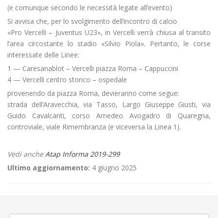
(e comunque secondo le necessità legate all’evento)
Si avvisa che, per lo svolgimento dell’incontro di calcio
«Pro Vercelli – Juventus U23», in Vercelli verrà chiusa al transito
l’area circostante lo stadio «Silvio Piola». Pertanto, le corse
interessate delle Linee:
1 — Caresanablot – Vercelli piazza Roma – Cappuccini
4 — Vercelli centro storico – ospedale
provenendo da piazza Roma, devieranno come segue:
strada dell’Aravecchia, via Tasso, Largo Giuseppe Giusti, via
Guido Cavalcanti, corso Amedeo Avogadro di Quaregna,
controviale, viale Rimembranza (e viceversa la Linea 1).
Vedi anche
Atap Informa 2019-299
Ultimo aggiornamento:
4 giugno 2025
←
Servizi di Linea nel giorno di Ognissanti
Posa fibra ottica a Cigliano via Gramsci
→