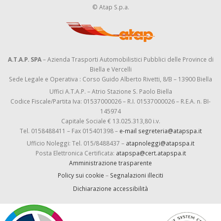
© Atap S.p.a.
A.T.A.P. SPA
– Azienda Trasporti Automobilistici Pubblici delle Province di
Biella e Vercelli
Sede Legale e Operativa : Corso Guido Alberto Rivetti, 8/B – 13900 Biella
Uffici A.T.A.P. – Atrio Stazione S. Paolo Biella
Codice Fiscale/Partita Iva: 01537000026 – R.I. 01537000026 – R.E.A. n. BI-
145974
Capitale Sociale € 13.025.313,80 i.v.
Tel. 0158488411 – Fax 015401398 –
e-mail segreteria@atapspa.it
Ufficio Noleggi: Tel. 015/8488437 –
atapnoleggi@atapspa.it
Posta Elettronica Certificata:
atapspa@cert.atapspa.it
Amministrazione trasparente
Policy sui cookie
–
Segnalazioni illeciti
Dichiarazione accessibilità