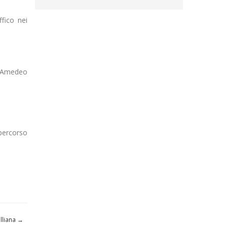
ffico nei
o Amedeo
 percorso
lliana
→