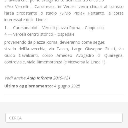
«Pro Vercelli – Carrarese», in Vercelli verrà chiusa al transito
l’area circostante lo stadio «Silvio Piola». Pertanto, le corse
interessate delle Linee:
1 — Caresanablot – Vercelli piazza Roma – Cappuccini
4 — Vercelli centro storico – ospedale
provenendo da piazza Roma, devieranno come segue:
strada dell’Aravecchia, via Tasso, Largo Giuseppe Giusti, via
Guido Cavalcanti, corso Amedeo Avogadro di Quaregna,
controviale, viale Rimembranza (e viceversa la Linea 1).
Vedi anche
Atap Informa 2019-121
Ultimo aggiornamento:
4 giugno 2025
←
«Vercelli Pride – A braccia aperte» a Vercelli
Manifestazione elettorale a Biella piazza San Paolo
→