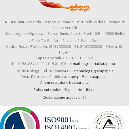
A.T.A.P. SPA
– Azienda Trasporti Automobilistici Pubblici delle Province di
Biella e Vercelli
Sede Legale e Operativa : Corso Guido Alberto Rivetti, 8/B – 13900 Biella
Uffici A.T.A.P. – Atrio Stazione S. Paolo Biella
Codice Fiscale/Partita Iva: 01537000026 – R.I. 01537000026 – R.E.A. n. BI-
145974
Capitale Sociale € 13.025.313,80 i.v.
Tel. 0158488411 – Fax 015401398 –
e-mail segreteria@atapspa.it
Ufficio Noleggi: Tel. 015/8488437 –
atapnoleggi@atapspa.it
Posta Elettronica Certificata:
atapspa@cert.atapspa.it
Amministrazione trasparente
Policy sui cookie
–
Segnalazioni illeciti
Dichiarazione accessibilità