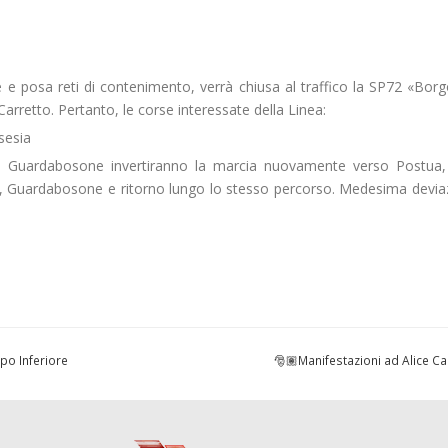
nte e posa reti di contenimento, verrà chiusa al traffico la SP72 «Bor
rretto. Pertanto, le corse interessate della Linea:
sesia
i Guardabosone invertiranno la marcia nuovamente verso Postua,
a, Guardabosone e ritorno lungo lo stesso percorso. Medesima devia
po Inferiore
🎅🏽Manifestazioni ad Alice Ca