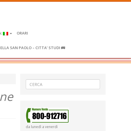
A:
ORARI
IELLA SAN PAOLO – CITTA’ STUDI 🚌
one
da lunedì a venerdì