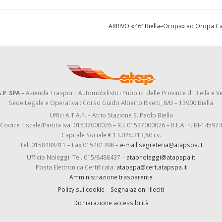
ARRIVO «46ª Biella–Oropa» ad Oropa Ca
.P. SPA
– Azienda Trasporti Automobilistici Pubblici delle Province di Biella e Ve
Sede Legale e Operativa : Corso Guido Alberto Rivetti, 8/B – 13900 Biella
Uffici A.T.A.P. – Atrio Stazione S. Paolo Biella
Codice Fiscale/Partita Iva: 01537000026 – R.I. 01537000026 – R.E.A. n. BI-145974
Capitale Sociale € 13.025.313,80 i.v.
Tel. 0158488411 – Fax 015401398 –
e-mail segreteria@atapspa.it
Ufficio Noleggi: Tel. 015/8488437 –
atapnoleggi@atapspa.it
Posta Elettronica Certificata:
atapspa@cert.atapspa.it
Amministrazione trasparente
Policy sui cookie
–
Segnalazioni illeciti
Dichiarazione accessibilità