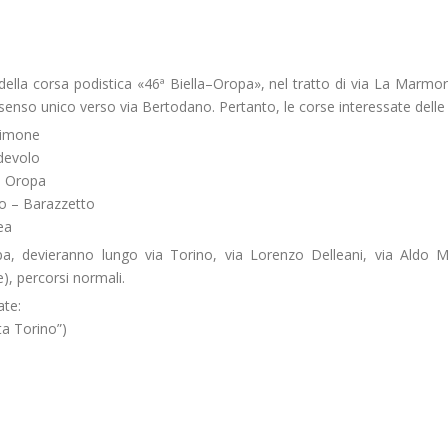
a della corsa podistica «46ª Biella–Oropa», nel tratto di via La Marmor
senso unico verso via Bertodano. Pertanto, le corse interessate delle
Zimone
rdevolo
– Oropa
o – Barazzetto
ea
pa, devieranno lungo via Torino, via Lorenzo Delleani, via Aldo M
e), percorsi normali.
te:
ta Torino”)