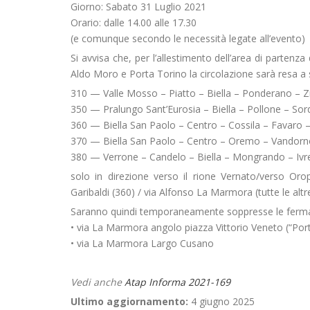
Giorno: Sabato 31 Luglio 2021
Orario: dalle 14.00 alle 17.30
(e comunque secondo le necessità legate all’evento)
Si avvisa che, per l’allestimento dell’area di partenz
Aldo Moro e Porta Torino la circolazione sarà resa a 
310 — Valle Mosso – Piatto – Biella – Ponderano – 
350 — Pralungo Sant’Eurosia – Biella – Pollone – So
360 — Biella San Paolo – Centro – Cossila – Favaro 
370 — Biella San Paolo – Centro – Oremo – Vandorn
380 — Verrone – Candelo – Biella – Mongrando – Ivr
solo in direzione verso il rione Vernato/verso Oro
Garibaldi (360) / via Alfonso La Marmora (tutte le altr
Saranno quindi temporaneamente soppresse le ferma
• via La Marmora angolo piazza Vittorio Veneto (“Por
• via La Marmora Largo Cusano
Vedi anche
Atap Informa 2021-169
Ultimo aggiornamento:
4 giugno 2025