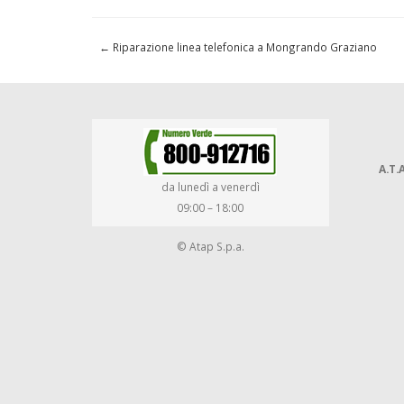
←
Riparazione linea telefonica a Mongrando Graziano
A.T.A
da lunedì a venerdì
09:00 – 18:00
© Atap S.p.a.