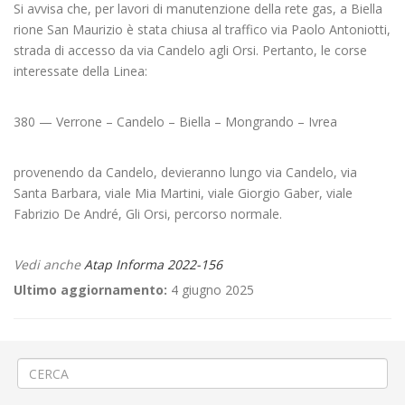
Si avvisa che, per lavori di manutenzione della rete gas, a Biella
rione San Maurizio è stata chiusa al traffico via Paolo Antoniotti,
strada di accesso da via Candelo agli Orsi. Pertanto, le corse
interessate della Linea:
380 — Verrone – Candelo – Biella – Mongrando – Ivrea
provenendo da Candelo, devieranno lungo via Candelo, via
Santa Barbara, viale Mia Martini, viale Giorgio Gaber, viale
Fabrizio De André, Gli Orsi, percorso normale.
Vedi anche
Atap Informa 2022-156
Ultimo aggiornamento:
4 giugno 2025
←
«Le Vespe a Cossato»
👚«Si saldi chi può» a Vercelli
→