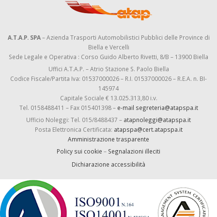
A.T.A.P. SPA
– Azienda Trasporti Automobilistici Pubblici delle Province di
Biella e Vercelli
Sede Legale e Operativa : Corso Guido Alberto Rivetti, 8/B – 13900 Biella
Uffici A.T.A.P. – Atrio Stazione S. Paolo Biella
Codice Fiscale/Partita Iva: 01537000026 – R.I. 01537000026 – R.E.A. n. BI-
145974
Capitale Sociale € 13.025.313,80 i.v.
Tel. 0158488411 – Fax 015401398 –
e-mail segreteria@atapspa.it
Ufficio Noleggi: Tel. 015/8488437 –
atapnoleggi@atapspa.it
Posta Elettronica Certificata:
atapspa@cert.atapspa.it
Amministrazione trasparente
Policy sui cookie
–
Segnalazioni illeciti
Dichiarazione accessibilità