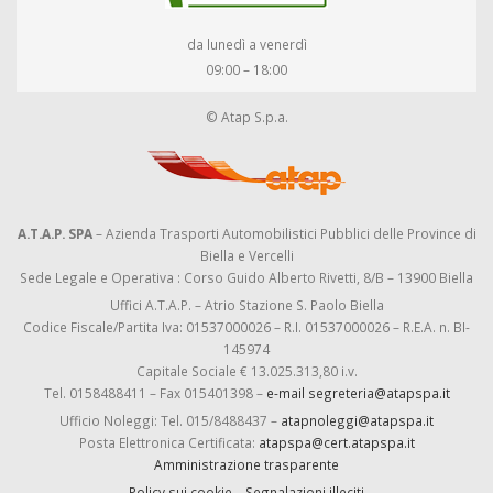
da lunedì a venerdì
09:00 – 18:00
© Atap S.p.a.
A.T.A.P. SPA
– Azienda Trasporti Automobilistici Pubblici delle Province di
Biella e Vercelli
Sede Legale e Operativa : Corso Guido Alberto Rivetti, 8/B – 13900 Biella
Uffici A.T.A.P. – Atrio Stazione S. Paolo Biella
Codice Fiscale/Partita Iva: 01537000026 – R.I. 01537000026 – R.E.A. n. BI-
145974
Capitale Sociale € 13.025.313,80 i.v.
Tel. 0158488411 – Fax 015401398 –
e-mail segreteria@atapspa.it
Ufficio Noleggi: Tel. 015/8488437 –
atapnoleggi@atapspa.it
Posta Elettronica Certificata:
atapspa@cert.atapspa.it
Amministrazione trasparente
Policy sui cookie
–
Segnalazioni illeciti