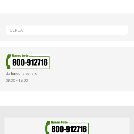
←
Lavori sulla rete idrica a Vercelli via Trento
«Crocetta Più» a Cossato
→
da lunedì a venerdì
09:00 – 18:00