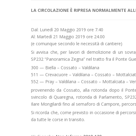
LA CIRCOLAZIONE È RIPRESA NORMALMENTE ALLE 
Dal: Lunedì 20 Maggio 2019 ore 7.40
Al: Martedì 21 Maggio 2019 ore 24.00
(e comunque secondo le necessità di cantiere)
Si avvisa che, per lavori di demolizione di un sovr
SP232 “Panoramica Zegna” nel tratto fra il Ponte Guel
300 — Biella – Cossato – Valdilana
511 — Crevacuore – Valdilana – Cossato – Mottalciat
552 — Pray – Valdilana – Cossato – Mottalciata – Verc
provenendo da Cossato, alla rotonda dopo il Ponte 
svincolo di Quaregna, rotonda di Parlamento, SP232v
Ilare Mongilardi fino al semaforo di Campore, percors
Si ricorda che, come previsto in occasione di percorsi
da tutte le corse in transito.