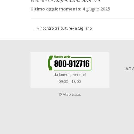
Vedi anche
Atap Informa 2019-129
Ultimo aggiornamento:
4 giugno 2025
←
«Incontro tra culture» a Cigliano
A.T.A
da lunedì a venerdì
09:00 – 18:00
© Atap S.p.a.