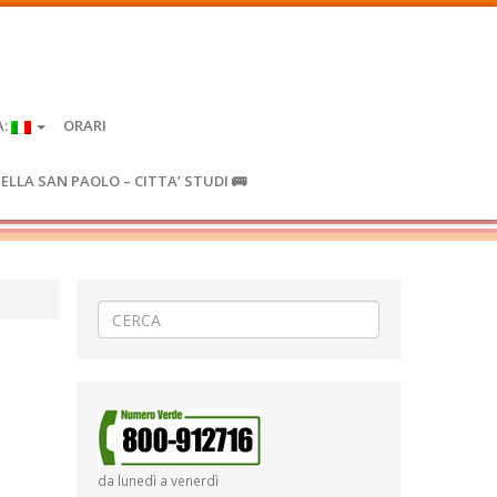
A:
ORARI
IELLA SAN PAOLO – CITTA’ STUDI 🚌
da lunedì a venerdì