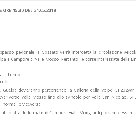
ORE 15.30 DEL 21.05.2019
appasso pedonale, a Cossato verrà interdetta la circolazione veicol
pa e Campore di Valle Mosso. Pertanto, le corse interessate delle Li
a – Torino
elli
Guelpa devieranno percorrendo la Galleria della Volpe, SP232var f
ar verso Valle Mosso fino allo svincolo per Valle San Nicolao, SP2
i normali e viceversa.
 alternativi, le fermate di Campore viale Mongilardi potranno essere u