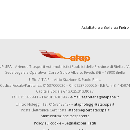
Asfaltatura a Biella via Pietr
.P. SPA
– Azienda Trasporti Automobilistici Pubblici delle Province di Biella e Ve
Sede Legale e Operativa : Corso Guido Alberto Rivetti, 8/B – 13900 Biella
Uffici A.T.A.P. – Atrio Stazione S. Paolo Biella
Codice Fiscale/Partita Iva: 01537000026 – R.I. 01537000026 – R.E.A. n. BI-145974
Capitale Sociale € 13.025.313,80 i.v.
Tel. 0158488411 – Fax 015401398 –
e-mail segreteria@atapspa.it
Ufficio Noleggi: Tel. 015/8488437 –
atapnoleggi@atapspa.it
Posta Elettronica Certificata:
atapspa@cert.atapspa.it
Amministrazione trasparente
Policy sui cookie
–
Segnalazioni illeciti