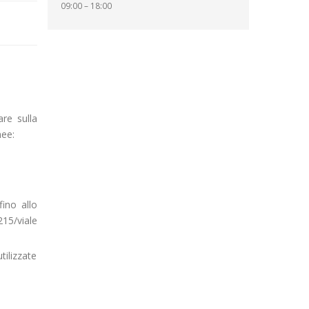
09:00 – 18:00
are sulla
nee:
ino allo
15/viale
tilizzate