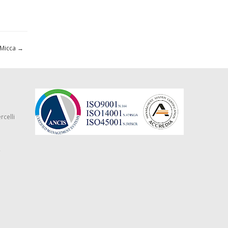
o Micca
→
rcelli