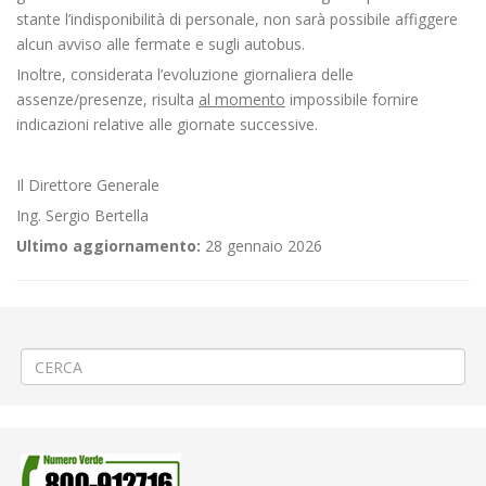
stante l’indisponibilità di personale, non sarà possibile affiggere
alcun avviso alle fermate e sugli autobus.
Inoltre, considerata l’evoluzione giornaliera delle
assenze/presenze, risulta
al momento
impossibile fornire
indicazioni relative alle giornate successive.
Il Direttore Generale
Ing. Sergio Bertella
Ultimo aggiornamento:
28 gennaio 2026
←
🚧Ripristino pavimentazione a Biella rione Riva
⚠️Ripristino sicurezza stradale a Biella via Cernaia
→