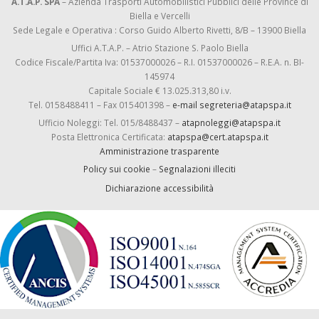
A.T.A.P. SPA
– Azienda Trasporti Automobilistici Pubblici delle Province di
Biella e Vercelli
Sede Legale e Operativa : Corso Guido Alberto Rivetti, 8/B – 13900 Biella
Uffici A.T.A.P. – Atrio Stazione S. Paolo Biella
Codice Fiscale/Partita Iva: 01537000026 – R.I. 01537000026 – R.E.A. n. BI-
145974
Capitale Sociale € 13.025.313,80 i.v.
Tel. 0158488411 – Fax 015401398 –
e-mail segreteria@atapspa.it
Ufficio Noleggi: Tel. 015/8488437 –
atapnoleggi@atapspa.it
Posta Elettronica Certificata:
atapspa@cert.atapspa.it
Amministrazione trasparente
Policy sui cookie
–
Segnalazioni illeciti
Dichiarazione accessibilità