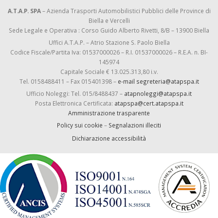
A.T.A.P. SPA
– Azienda Trasporti Automobilistici Pubblici delle Province di
Biella e Vercelli
Sede Legale e Operativa : Corso Guido Alberto Rivetti, 8/B – 13900 Biella
Uffici A.T.A.P. – Atrio Stazione S. Paolo Biella
Codice Fiscale/Partita Iva: 01537000026 – R.I. 01537000026 – R.E.A. n. BI-
145974
Capitale Sociale € 13.025.313,80 i.v.
Tel. 0158488411 – Fax 015401398 –
e-mail segreteria@atapspa.it
Ufficio Noleggi: Tel. 015/8488437 –
atapnoleggi@atapspa.it
Posta Elettronica Certificata:
atapspa@cert.atapspa.it
Amministrazione trasparente
Policy sui cookie
–
Segnalazioni illeciti
Dichiarazione accessibilità