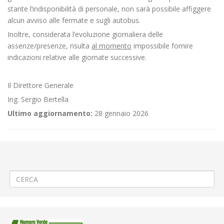
stante l’indisponibilità di personale, non sarà possibile affiggere
alcun avviso alle fermate e sugli autobus.
Inoltre, considerata l’evoluzione giornaliera delle
assenze/presenze, risulta
al momento
impossibile fornire
indicazioni relative alle giornate successive.
Il Direttore Generale
Ing. Sergio Bertella
Ultimo aggiornamento:
28 gennaio 2026
←
🏚️ Rifacimento tetto a Mongrando Curanuova
📌 ATTENZIONE – Sciopero nazionale di 24 ore del trasporto pubblico
locale per il giorno 8 novembre 2024 📌
→