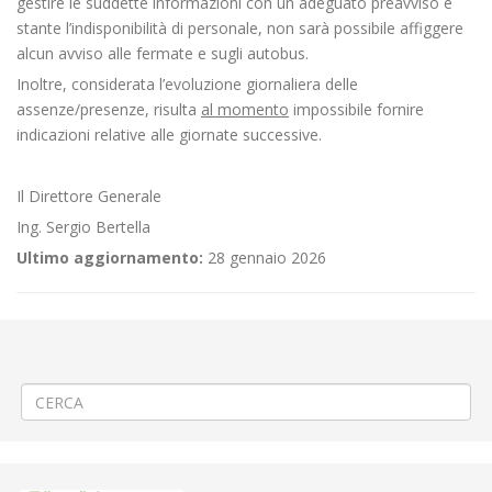
gestire le suddette informazioni con un adeguato preavviso e
stante l’indisponibilità di personale, non sarà possibile affiggere
alcun avviso alle fermate e sugli autobus.
Inoltre, considerata l’evoluzione giornaliera delle
assenze/presenze, risulta
al momento
impossibile fornire
indicazioni relative alle giornate successive.
Il Direttore Generale
Ing. Sergio Bertella
Ultimo aggiornamento:
28 gennaio 2026
←
🏗️Movimentazione macchinario a Biella Riva
Criticità relative all’erogazione dei servizi di trasporto pubblico locale
ATAP nella giornata del 27/03/2024
→