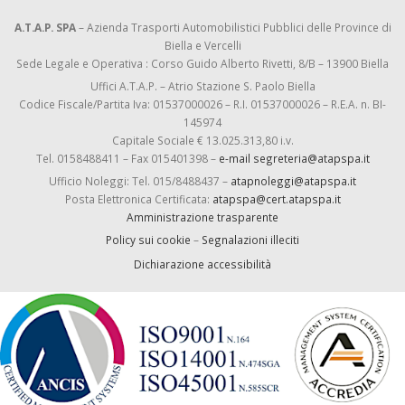
A.T.A.P. SPA
– Azienda Trasporti Automobilistici Pubblici delle Province di
Biella e Vercelli
Sede Legale e Operativa : Corso Guido Alberto Rivetti, 8/B – 13900 Biella
Uffici A.T.A.P. – Atrio Stazione S. Paolo Biella
Codice Fiscale/Partita Iva: 01537000026 – R.I. 01537000026 – R.E.A. n. BI-
145974
Capitale Sociale € 13.025.313,80 i.v.
Tel. 0158488411 – Fax 015401398 –
e-mail segreteria@atapspa.it
Ufficio Noleggi: Tel. 015/8488437 –
atapnoleggi@atapspa.it
Posta Elettronica Certificata:
atapspa@cert.atapspa.it
Amministrazione trasparente
Policy sui cookie
–
Segnalazioni illeciti
Dichiarazione accessibilità