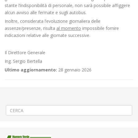
stante l’indisponibilità di personale, non sarà possibile affiggere
alcun avviso alle fermate e sugli autobus.
Inoltre, considerata l’evoluzione giornaliera delle
assenze/presenze, risulta
al momento
impossibile fornire
indicazioni relative alle giornate successive.
Il Direttore Generale
Ing. Sergio Bertella
Ultimo aggiornamento:
28 gennaio 2026
←
Aggiornamento/Integrazione – Mancata erogazione dei servizi di
trasporto pubblico locale ATAP nella giornata del 23/10/2024
⚽«Pro Vercelli – Arzignano» a Vercelli
→