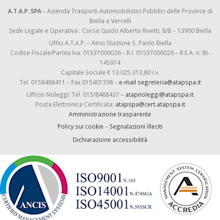
A.T.A.P. SPA
– Azienda Trasporti Automobilistici Pubblici delle Province di
Biella e Vercelli
Sede Legale e Operativa : Corso Guido Alberto Rivetti, 8/B – 13900 Biella
Uffici A.T.A.P. – Atrio Stazione S. Paolo Biella
Codice Fiscale/Partita Iva: 01537000026 – R.I. 01537000026 – R.E.A. n. BI-
145974
Capitale Sociale € 13.025.313,80 i.v.
Tel. 0158488411 – Fax 015401398 –
e-mail segreteria@atapspa.it
Ufficio Noleggi: Tel. 015/8488437 –
atapnoleggi@atapspa.it
Posta Elettronica Certificata:
atapspa@cert.atapspa.it
Amministrazione trasparente
Policy sui cookie
–
Segnalazioni illeciti
Dichiarazione accessibilità