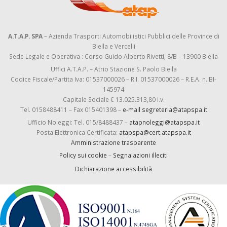
A.T.A.P. SPA
– Azienda Trasporti Automobilistici Pubblici delle Province di
Biella e Vercelli
Sede Legale e Operativa : Corso Guido Alberto Rivetti, 8/B – 13900 Biella
Uffici A.T.A.P. – Atrio Stazione S. Paolo Biella
Codice Fiscale/Partita Iva: 01537000026 – R.I. 01537000026 – R.E.A. n. BI-
145974
Capitale Sociale € 13.025.313,80 i.v.
Tel. 0158488411 – Fax 015401398 –
e-mail segreteria@atapspa.it
Ufficio Noleggi: Tel. 015/8488437 –
atapnoleggi@atapspa.it
Posta Elettronica Certificata:
atapspa@cert.atapspa.it
Amministrazione trasparente
Policy sui cookie
–
Segnalazioni illeciti
Dichiarazione accessibilità