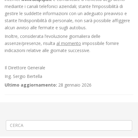
mediante i canali telefonici aziendali; stante l’impossibilità di
gestire le suddette informazioni con un adeguato preavviso e
stante l’indisponibilità di personale, non sarà possibile affiggere
alcun avviso alle fermate e sugli autobus.
Inoltre, considerata l’evoluzione giornaliera delle
assenze/presenze, risulta
al momento
impossibile fornire
indicazioni relative alle giornate successive.
Il Direttore Generale
Ing. Sergio Bertella
Ultimo aggiornamento:
28 gennaio 2026
←
Linea 558 Callabiana – Veglio – Valle Mosso – coincidenza a Valle
Mosso autostazione con Linea 300 da Cossato Liceo
🌉Consolidamento strutturale a Vercelli via Monviso
→