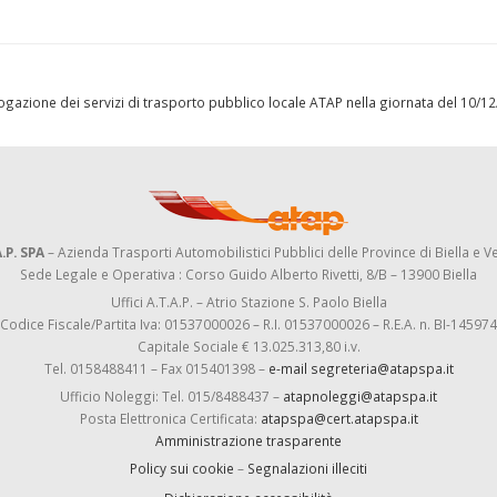
l’erogazione dei servizi di trasporto pubblico locale ATAP nella giornata del 10/
.P. SPA
– Azienda Trasporti Automobilistici Pubblici delle Province di Biella e Ve
Sede Legale e Operativa : Corso Guido Alberto Rivetti, 8/B – 13900 Biella
Uffici A.T.A.P. – Atrio Stazione S. Paolo Biella
Codice Fiscale/Partita Iva: 01537000026 – R.I. 01537000026 – R.E.A. n. BI-145974
Capitale Sociale € 13.025.313,80 i.v.
Tel. 0158488411 – Fax 015401398 –
e-mail segreteria@atapspa.it
Ufficio Noleggi: Tel. 015/8488437 –
atapnoleggi@atapspa.it
Posta Elettronica Certificata:
atapspa@cert.atapspa.it
Amministrazione trasparente
Policy sui cookie
–
Segnalazioni illeciti