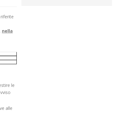
iferite
,
nella
stire le
avviso
ve alle