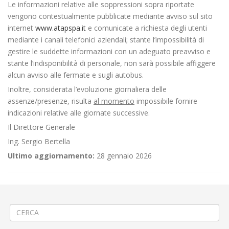
Le informazioni relative alle soppressioni sopra riportate
vengono contestualmente pubblicate mediante avviso sul sito
internet
www.atapspa.it
e comunicate a richiesta degli utenti
mediante i canali telefonici aziendali; stante l’impossibilità di
gestire le suddette informazioni con un adeguato preavviso e
stante l’indisponibilità di personale, non sarà possibile affiggere
alcun avviso alle fermate e sugli autobus.
Inoltre, considerata l’evoluzione giornaliera delle
assenze/presenze, risulta
al momento
impossibile fornire
indicazioni relative alle giornate successive.
Il Direttore Generale
Ing. Sergio Bertella
Ultimo aggiornamento:
28 gennaio 2026
←
Asfaltatura a Salussola
Modifica Linea 300 Trivero–Ponzone–Valle Mosso–Cossato-Biella
→