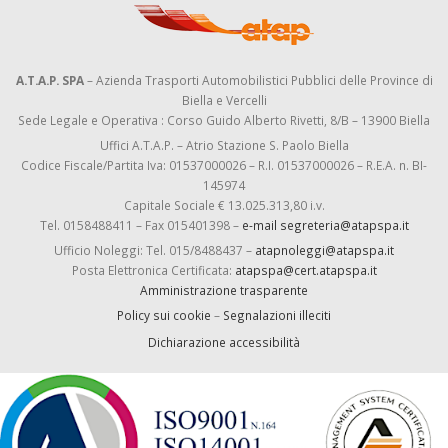
A.T.A.P. SPA
– Azienda Trasporti Automobilistici Pubblici delle Province di
Biella e Vercelli
Sede Legale e Operativa : Corso Guido Alberto Rivetti, 8/B – 13900 Biella
Uffici A.T.A.P. – Atrio Stazione S. Paolo Biella
Codice Fiscale/Partita Iva: 01537000026 – R.I. 01537000026 – R.E.A. n. BI-
145974
Capitale Sociale € 13.025.313,80 i.v.
Tel. 0158488411 – Fax 015401398 –
e-mail segreteria@atapspa.it
Ufficio Noleggi: Tel. 015/8488437 –
atapnoleggi@atapspa.it
Posta Elettronica Certificata:
atapspa@cert.atapspa.it
Amministrazione trasparente
Policy sui cookie
–
Segnalazioni illeciti
Dichiarazione accessibilità