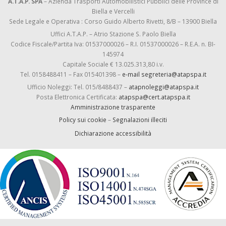
A.T.A.P. SPA
– Azienda Trasporti Automobilistici Pubblici delle Province di
Biella e Vercelli
Sede Legale e Operativa : Corso Guido Alberto Rivetti, 8/B – 13900 Biella
Uffici A.T.A.P. – Atrio Stazione S. Paolo Biella
Codice Fiscale/Partita Iva: 01537000026 – R.I. 01537000026 – R.E.A. n. BI-
145974
Capitale Sociale € 13.025.313,80 i.v.
Tel. 0158488411 – Fax 015401398 –
e-mail segreteria@atapspa.it
Ufficio Noleggi: Tel. 015/8488437 –
atapnoleggi@atapspa.it
Posta Elettronica Certificata:
atapspa@cert.atapspa.it
Amministrazione trasparente
Policy sui cookie
–
Segnalazioni illeciti
Dichiarazione accessibilità