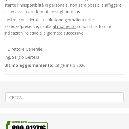
stante l’indisponibilità di personale, non sarà possibile affiggere
alcun avviso alle fermate e sugli autobus.
Inoltre, considerata l’evoluzione giornaliera delle
assenze/presenze, risulta
al momento
impossibile fornire
indicazioni relative alle giornate successive.
Il Direttore Generale
Ing. Sergio Bertella
Ultimo aggiornamento:
28 gennaio 2026
←
⚽«Pro Vercelli – Atalanta U23» a Vercelli
🛤️PROROGA Sistemazione passaggio a livello a Varallo
→