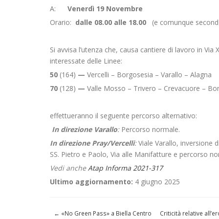
A:
Venerdì 19 Novembre
Orario:
dalle 08.00 alle
18.00
(e comunque secondo 
Si avvisa l’utenza che, causa cantiere di lavoro in Via 
interessate delle Linee:
50
(164)
—
Vercelli – Borgosesia – Varallo – Alagna
70
(128)
—
Valle Mosso – Trivero – Crevacuore – Bo
effettueranno il seguente percorso alternativo:
In direzione Varallo
:
Percorso normale.
In direzione Pray/Vercelli
:
Viale Varallo, inversione 
SS. Pietro e Paolo, Via alle Manifatture e percorso no
Vedi anche
Atap Informa 2021-317
Ultimo aggiornamento:
4 giugno 2025
←
«No Green Pass» a Biella Centro
Criticità relative al