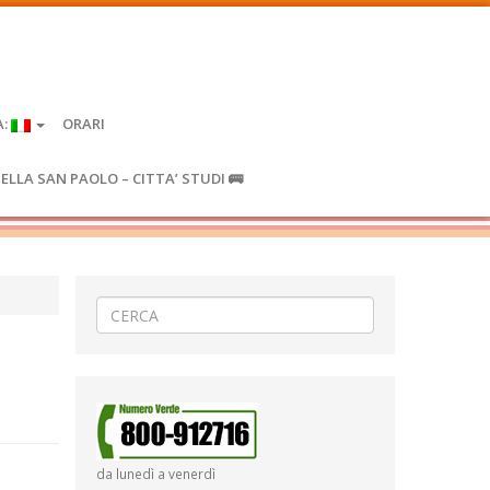
A:
ORARI
IELLA SAN PAOLO – CITTA’ STUDI 🚌
da lunedì a venerdì