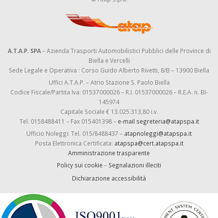
A.T.A.P. SPA
– Azienda Trasporti Automobilistici Pubblici delle Province di
Biella e Vercelli
Sede Legale e Operativa : Corso Guido Alberto Rivetti, 8/B – 13900 Biella
Uffici A.T.A.P. – Atrio Stazione S. Paolo Biella
Codice Fiscale/Partita Iva: 01537000026 – R.I. 01537000026 – R.E.A. n. BI-
145974
Capitale Sociale € 13.025.313,80 i.v.
Tel. 0158488411 – Fax 015401398 –
e-mail segreteria@atapspa.it
Ufficio Noleggi: Tel. 015/8488437 –
atapnoleggi@atapspa.it
Posta Elettronica Certificata:
atapspa@cert.atapspa.it
Amministrazione trasparente
Policy sui cookie
–
Segnalazioni illeciti
Dichiarazione accessibilità