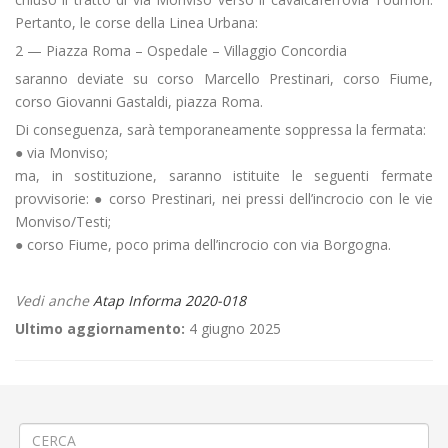
Pertanto, le corse della Linea Urbana:
2 — Piazza Roma – Ospedale – Villaggio Concordia
saranno deviate su corso Marcello Prestinari, corso Fiume,
corso Giovanni Gastaldi, piazza Roma.
Di conseguenza, sarà temporaneamente soppressa la fermata:
● via Monviso;
ma, in sostituzione, saranno istituite le seguenti fermate
provvisorie: ● corso Prestinari, nei pressi dell’incrocio con le vie
Monviso/Testi;
● corso Fiume, poco prima dell’incrocio con via Borgogna.
Vedi anche
Atap Informa 2020-018
Ultimo aggiornamento:
4 giugno 2025
←
Carnevale a Biella Chiavazza
APERTURA NUOVA RIVENDITA AUTOMATIZZATA A CIGLIANO
→