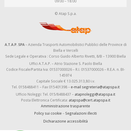
09:00 – 18:00
© Atap S.p.a.
A.T.A.P. SPA
– Azienda Trasporti Automobilistici Pubblici delle Province di
Biella e Vercelli
Sede Legale e Operativa : Corso Guido Alberto Rivetti, 8/B – 13900 Biella
Uffici A.T.A.P. – Atrio Stazione S. Paolo Biella
Codice Fiscale/Partita Iva: 01537000026 – R.I. 01537000026 – R.E.A. n. BI-
145974
Capitale Sociale € 13.025.313,80 i.v.
Tel. 0158488411 – Fax 015401398 –
e-mail segreteria@atapspa.it
Ufficio Noleggi: Tel. 015/8488437 –
atapnoleggi@atapspa.it
Posta Elettronica Certificata:
atapspa@cert.atapspa.it
Amministrazione trasparente
Policy sui cookie
–
Segnalazioni illeciti
Dichiarazione accessibilità