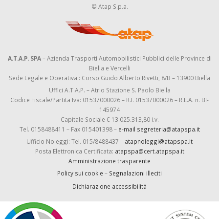
© Atap S.p.a.
A.T.A.P. SPA
– Azienda Trasporti Automobilistici Pubblici delle Province di
Biella e Vercelli
Sede Legale e Operativa : Corso Guido Alberto Rivetti, 8/B – 13900 Biella
Uffici A.T.A.P. – Atrio Stazione S. Paolo Biella
Codice Fiscale/Partita Iva: 01537000026 – R.I. 01537000026 – R.E.A. n. BI-
145974
Capitale Sociale € 13.025.313,80 i.v.
Tel. 0158488411 – Fax 015401398 –
e-mail segreteria@atapspa.it
Ufficio Noleggi: Tel. 015/8488437 –
atapnoleggi@atapspa.it
Posta Elettronica Certificata:
atapspa@cert.atapspa.it
Amministrazione trasparente
Policy sui cookie
–
Segnalazioni illeciti
Dichiarazione accessibilità