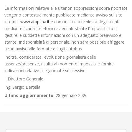
Le informazioni relative alle ulteriori soppressioni sopra riportate
vengono contestualmente pubblicate mediante avviso sul sito
internet
www.atapspa.it
e comunicate a richiesta degli utenti
mediante i canali telefonici aziendali; stante l’impossibilità di
gestire le suddette informazioni con un adeguato preavviso e
stante l’indisponibilità di personale, non sarà possibile affiggere
alcun avviso alle fermate e sugli autobus.
Inoltre, considerata l’evoluzione giornaliera delle
assenze/presenze, risulta
al momento
impossibile fornire
indicazioni relative alle giornate successive.
Il Direttore Generale
Ing. Sergio Bertella
Ultimo aggiornamento:
28 gennaio 2026
←
Gara ciclistica «103ª Milano – Torino»
Criticità relative all’erogazione dei servizi di trasporto pubblico locale
ATAP nella giornata del 10/03/2022
→