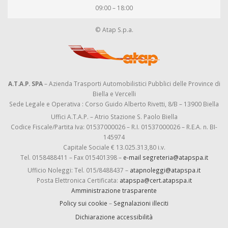
09:00 – 18:00
© Atap S.p.a.
A.T.A.P. SPA
– Azienda Trasporti Automobilistici Pubblici delle Province di
Biella e Vercelli
Sede Legale e Operativa : Corso Guido Alberto Rivetti, 8/B – 13900 Biella
Uffici A.T.A.P. – Atrio Stazione S. Paolo Biella
Codice Fiscale/Partita Iva: 01537000026 – R.I. 01537000026 – R.E.A. n. BI-
145974
Capitale Sociale € 13.025.313,80 i.v.
Tel. 0158488411 – Fax 015401398 –
e-mail segreteria@atapspa.it
Ufficio Noleggi: Tel. 015/8488437 –
atapnoleggi@atapspa.it
Posta Elettronica Certificata:
atapspa@cert.atapspa.it
Amministrazione trasparente
Policy sui cookie
–
Segnalazioni illeciti
Dichiarazione accessibilità