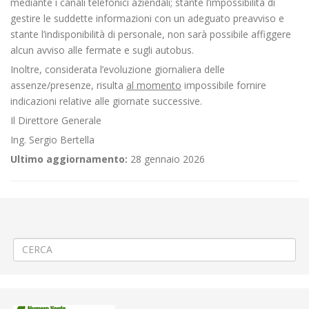
mediante i canali telefonici aziendali; stante l’impossibilità di
gestire le suddette informazioni con un adeguato preavviso e
stante l’indisponibilità di personale, non sarà possibile affiggere
alcun avviso alle fermate e sugli autobus.
Inoltre, considerata l’evoluzione giornaliera delle
assenze/presenze, risulta
al momento
impossibile fornire
indicazioni relative alle giornate successive.
Il Direttore Generale
Ing. Sergio Bertella
Ultimo aggiornamento:
28 gennaio 2026
←
Aggiornamento/Integrazione – Mancata erogazione dei servizi di
trasporto pubblico locale ATAP nella giornata del 07/05/2024
🔁Asfaltatura a Biella rotonda via Carso/Piave
→