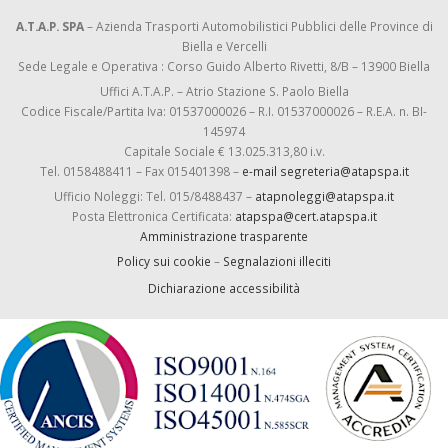
A.T.A.P. SPA
– Azienda Trasporti Automobilistici Pubblici delle Province di
Biella e Vercelli
Sede Legale e Operativa : Corso Guido Alberto Rivetti, 8/B – 13900 Biella
Uffici A.T.A.P. – Atrio Stazione S. Paolo Biella
Codice Fiscale/Partita Iva: 01537000026 – R.I. 01537000026 – R.E.A. n. BI-
145974
Capitale Sociale € 13.025.313,80 i.v.
Tel. 0158488411 – Fax 015401398 –
e-mail segreteria@atapspa.it
Ufficio Noleggi: Tel. 015/8488437 –
atapnoleggi@atapspa.it
Posta Elettronica Certificata:
atapspa@cert.atapspa.it
Amministrazione trasparente
Policy sui cookie
–
Segnalazioni illeciti
Dichiarazione accessibilità