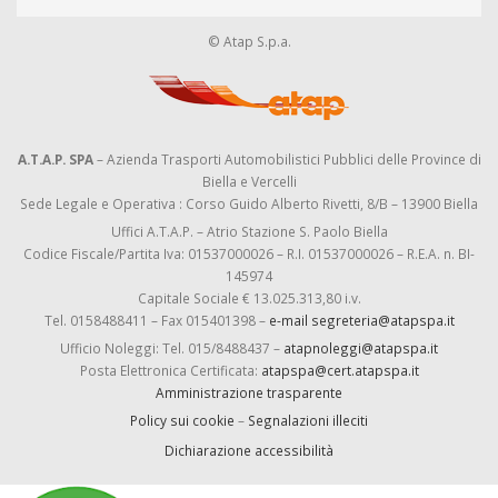
© Atap S.p.a.
A.T.A.P. SPA
– Azienda Trasporti Automobilistici Pubblici delle Province di
Biella e Vercelli
Sede Legale e Operativa : Corso Guido Alberto Rivetti, 8/B – 13900 Biella
Uffici A.T.A.P. – Atrio Stazione S. Paolo Biella
Codice Fiscale/Partita Iva: 01537000026 – R.I. 01537000026 – R.E.A. n. BI-
145974
Capitale Sociale € 13.025.313,80 i.v.
Tel. 0158488411 – Fax 015401398 –
e-mail segreteria@atapspa.it
Ufficio Noleggi: Tel. 015/8488437 –
atapnoleggi@atapspa.it
Posta Elettronica Certificata:
atapspa@cert.atapspa.it
Amministrazione trasparente
Policy sui cookie
–
Segnalazioni illeciti
Dichiarazione accessibilità