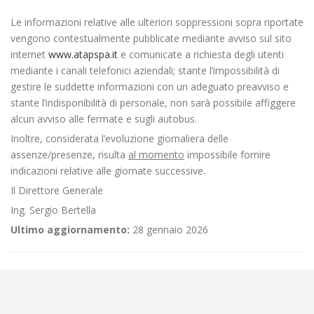
Le informazioni relative alle ulteriori soppressioni sopra riportate
vengono contestualmente pubblicate mediante avviso sul sito
internet
www.atapspa.it
e comunicate a richiesta degli utenti
mediante i canali telefonici aziendali; stante l’impossibilità di
gestire le suddette informazioni con un adeguato preavviso e
stante l’indisponibilità di personale, non sarà possibile affiggere
alcun avviso alle fermate e sugli autobus.
Inoltre, considerata l’evoluzione giornaliera delle
assenze/presenze, risulta
al momento
impossibile fornire
indicazioni relative alle giornate successive.
Il Direttore Generale
Ing. Sergio Bertella
Ultimo aggiornamento:
28 gennaio 2026
←
Criticità relative all’erogazione dei servizi di trasporto pubblico
locale ATAP nella giornata del 04/03/2022
Linea 62 (103) Vercelli – Costanzana – Pertengo – Rive coincidenza a