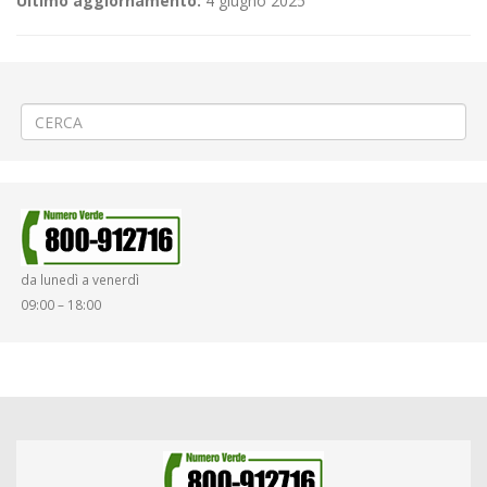
Ultimo aggiornamento:
4 giugno 2025
←
Variazioni di orario alle Succursali Scolastiche di Pavignano
Asfaltatura a Pralungo via Matteotti
→
da lunedì a venerdì
09:00 – 18:00