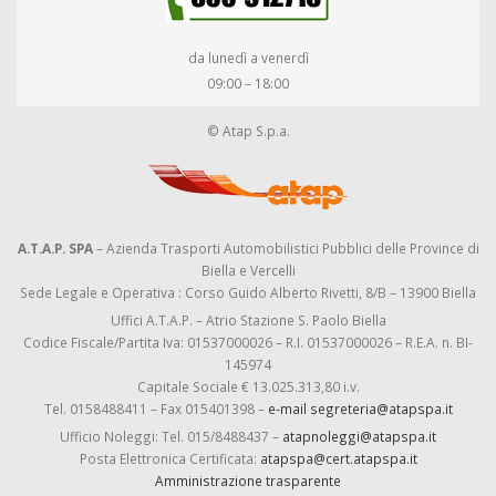
da lunedì a venerdì
09:00 – 18:00
© Atap S.p.a.
A.T.A.P. SPA
– Azienda Trasporti Automobilistici Pubblici delle Province di
Biella e Vercelli
Sede Legale e Operativa : Corso Guido Alberto Rivetti, 8/B – 13900 Biella
Uffici A.T.A.P. – Atrio Stazione S. Paolo Biella
Codice Fiscale/Partita Iva: 01537000026 – R.I. 01537000026 – R.E.A. n. BI-
145974
Capitale Sociale € 13.025.313,80 i.v.
Tel. 0158488411 – Fax 015401398 –
e-mail segreteria@atapspa.it
Ufficio Noleggi: Tel. 015/8488437 –
atapnoleggi@atapspa.it
Posta Elettronica Certificata:
atapspa@cert.atapspa.it
Amministrazione trasparente