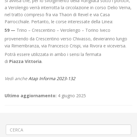
Si avvisa che, per lo svolgimento della «Grigliata sotto i portici»,
a Verolengo verrà interrotta la circolazione in corso Delio Verna,
nel tratto compreso fra via Thaon di Revel e via Casa
Parrocchiale. Pertanto, le corse interessate della Linea:
59 —
Trino – Crescentino – Verolengo – Torino Iveco
provenendo da Crescentino verso Chivasso, devieranno lungo
via Rimembranza, via Francesco Crispi, via Rivora e viceversa.
Potrà essere utilizzata in ambo i sensi la fermata
di
Piazza Vittoria
.
Vedi anche
Atap Informa 2023-132
Ultimo aggiornamento:
4 giugno 2025
←
🚧Posizionamento impianto videosorveglianza Biella Riva
🚧 Collegamento rete idrica Ronco B.se
→