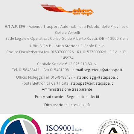
A.T.A.P. SPA
– Azienda Trasporti Automobilistici Pubblici delle Province di
Biella e Vercelli
Sede Legale e Operativa : Corso Guido Alberto Rivetti, 8/B – 13900 Biella
Uffici A.T.A.P. – Atrio Stazione S. Paolo Biella
Codice Fiscale/Partita Iva: 01537000026 – R.I. 01537000026 – R.E.A. n. BI-
145974
Capitale Sociale € 13.025.313,80 i.v.
Tel. 0158488411 – Fax 015401398 –
e-mail segreteria@atapspa.it
Ufficio Noleggi: Tel. 015/8488437 –
atapnoleggi@atapspa.it
Posta Elettronica Certificata:
atapspa@cert.atapspa.it
Amministrazione trasparente
Policy sui cookie
–
Segnalazioni illeciti
Dichiarazione accessibilità