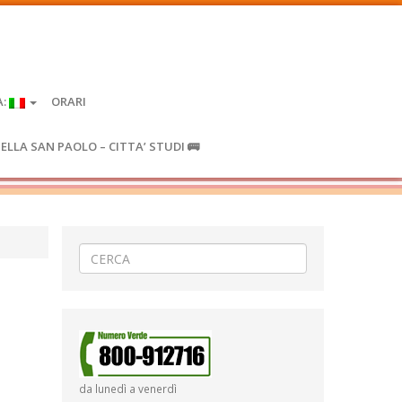
A:
ORARI
IELLA SAN PAOLO – CITTA’ STUDI 🚌
da lunedì a venerdì