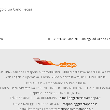
olo via Carlo Fecia)
tro
🏃🏽‍♀️«15ª Due Santuari Running» ad Oropa Ca
.P. SPA
– Azienda Trasporti Automobilistici Pubblici delle Province di Biella e Ve
Sede Legale e Operativa : Corso Guido Alberto Rivetti, 8/B – 13900 Biella
Uffici A.T.A.P. – Atrio Stazione S. Paolo Biella
Codice Fiscale/Partita Iva: 01537000026 – R.I. 01537000026 – R.E.A. n. BI-145974
Capitale Sociale € 13.025.313,80 i.v.
Tel. 0158488411 – Fax 015401398 –
e-mail segreteria@atapspa.it
Ufficio Noleggi: Tel. 015/8488437 –
atapnoleggi@atapspa.it
Posta Elettronica Certificata:
atapspa@cert.atapspa.it