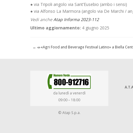
● via Tripoli angolo via Sant’Eusebio (ambo i sensi)
● via Alfonso La Marmora (angolo via De Marchi / ang
Vedi anche
Atap Informa 2023-112
Ultimo aggiornamento:
4 giugno 2025
←
🥗«Agri Food and Beverage Festival Latino» a Biella Cen
A.T.A
da lunedì a venerdì
09:00 – 18:00
© Atap S.p.a.