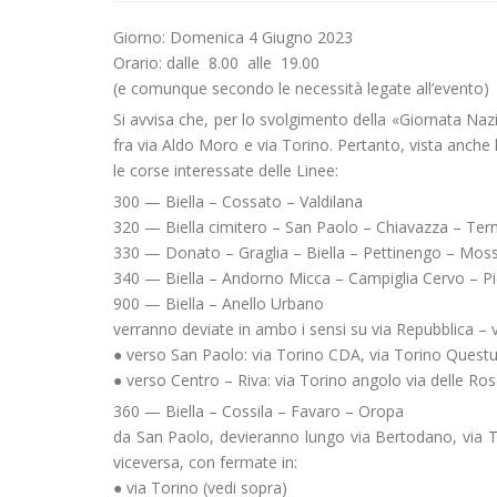
Giorno: Domenica 4 Giugno 2023
Orario: dalle 8.00 alle 19.00
(e comunque secondo le necessità legate all’evento)
Si avvisa che, per lo svolgimento della «Giornata Nazi
fra via Aldo Moro e via Torino. Pertanto, vista anche
le corse interessate delle Linee:
300 — Biella – Cossato – Valdilana
320 — Biella cimitero – San Paolo – Chiavazza – Te
330 — Donato – Graglia – Biella – Pettinengo – Mos
340 — Biella – Andorno Micca – Campiglia Cervo – Pi
900 — Biella – Anello Urbano
verranno deviate in ambo i sensi su via Repubblica – v
● verso San Paolo: via Torino CDA, via Torino Quest
● verso Centro – Riva: via Torino angolo via delle Ro
360 — Biella – Cossila – Favaro – Oropa
da San Paolo, devieranno lungo via Bertodano, via To
viceversa, con fermate in:
● via Torino (vedi sopra)