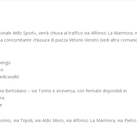
onale dello Sport», verrà chiusa al traffico via Alfonso La Marmora, n
 la concomitante chiusura di piazza Vittorio Veneto (vedi altra comuni
rnengo
so
edicavallo
ia Bertodano – via Torino e viceversa, con fermate disponibili in:
ura
se
rino, via Tripoli, via Aldo Moro, via Alfonso La Marmora, via Pietr