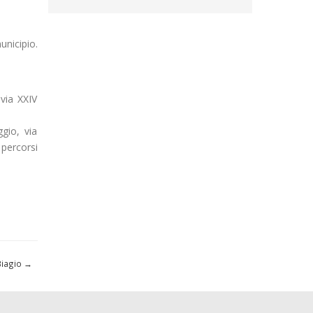
unicipio.
 via XXIV
gio, via
 percorsi
Biagio
→