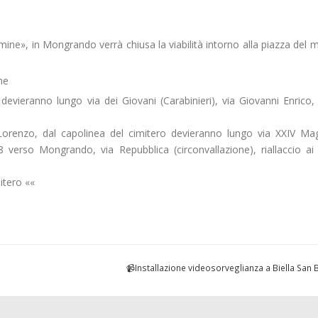
mine», in Mongrando verrà chiusa la viabilità intorno alla piazza del m
ne
 devieranno lungo via dei Giovani (Carabinieri), via Giovanni Enrico,
renzo, dal capolinea del cimitero devieranno lungo via XXIV Mag
8 verso Mongrando, via Repubblica (circonvallazione), riallaccio ai
itero ««
📹Installazione videosorveglianza a Biella San 