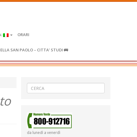
A:
ORARI
IELLA SAN PAOLO – CITTA’ STUDI 🚌
to
da lunedì a venerdì