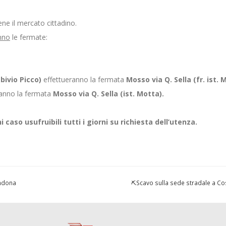
iene il mercato cittadino.
nno
le fermate:
bivio Picco)
effettueranno la fermata
Mosso via Q. Sella (fr. ist. 
anno la fermata
Mosso via Q. Sella (ist. Motta).
caso usufruibili tutti i giorni su richiesta dell’utenza.
andona
⛏️Scavo sulla sede stradale a C