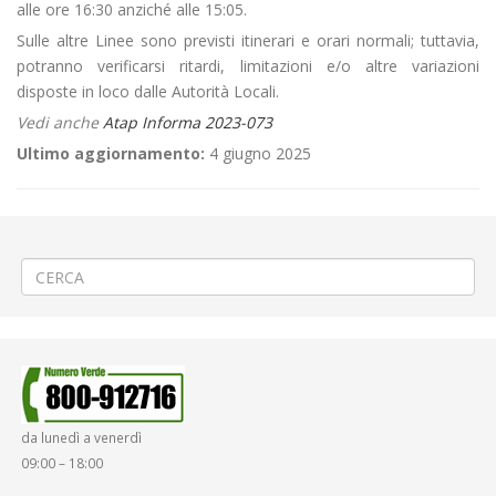
alle ore 16:30 anziché alle 15:05.
Sulle altre Linee sono previsti itinerari e orari normali; tuttavia,
potranno verificarsi ritardi, limitazioni e/o altre variazioni
disposte in loco dalle Autorità Locali.
Vedi anche
Atap Informa 2023-073
Ultimo aggiornamento:
4 giugno 2025
←
⚡Posa cavo elettrico interrato a Tronzano
🍩«Mercato Europeo» a Biella Centro
→
da lunedì a venerdì
09:00 – 18:00