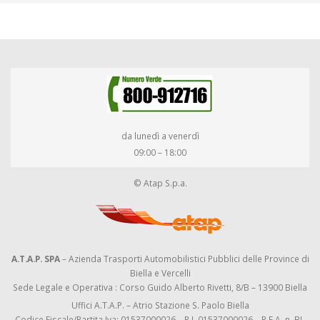
da lunedì a venerdì
09:00 – 18:00
© Atap S.p.a.
A.T.A.P. SPA
– Azienda Trasporti Automobilistici Pubblici delle Province di
Biella e Vercelli
Sede Legale e Operativa : Corso Guido Alberto Rivetti, 8/B – 13900 Biella
Uffici A.T.A.P. – Atrio Stazione S. Paolo Biella
Codice Fiscale/Partita Iva: 01537000026 – R.I. 01537000026 – R.E.A. n. BI-