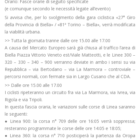
Orario: Fasce orarie di seguito specificate
(e comunque secondo le necessità legate all’evento)
Si avvisa che, per lo svolgimento della gara ciclistica «27° Giro
della Provincia di Biella» / «81ª Torino – Biella», verrà modificata
la viabilità urbana.
>> Tutta la giornata tranne dalle ore 15.00 alle 17.00
A causa del Mercato Europeo sarà già chiusa al traffico l’area di
Biella Piazza Vittorio Veneto est/Viale Matteotti, e le Linee 300 –
320 – 330 – 340 – 900 verranno deviate in ambo i sensi su via
Repubblica – via Bertodano – via La Marmora – controviale –
percorsi normali, con fermate sia in Largo Cusano che al CDA.
>> Dalle ore 15.00 alle 17.00
I ciclisti ripeteranno un circuito fra via La Marmora, via Ivrea, via
Rigola e via Tripoli.
In questa fascia oraria, le variazioni sulle corse di Linea saranno
le seguenti:
● Linea 900: la corsa n° 709 delle ore 16:05 verrà soppressa;
resteranno programmate le corse delle ore 14:05 e 18:05;
● Linea 360: la corsa n° 710 posticiperà la partenza da Oropa