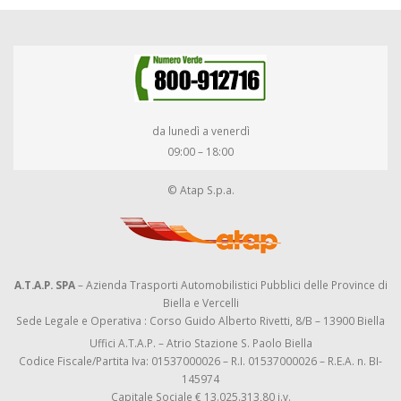
da lunedì a venerdì
09:00 – 18:00
© Atap S.p.a.
A.T.A.P. SPA
– Azienda Trasporti Automobilistici Pubblici delle Province di
Biella e Vercelli
Sede Legale e Operativa : Corso Guido Alberto Rivetti, 8/B – 13900 Biella
Uffici A.T.A.P. – Atrio Stazione S. Paolo Biella
Codice Fiscale/Partita Iva: 01537000026 – R.I. 01537000026 – R.E.A. n. BI-
145974
Capitale Sociale € 13.025.313,80 i.v.