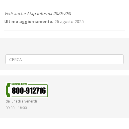
Vedi anche
Atap Informa 2025-250
Ultimo aggiornamento:
26 agosto 2025
←
🎉 La Vuelta a España 2025 – Festa a Biella Piazzo Navetta serale
gratuita sostitutivo funicolare
🚴 INTEGRAZIONE – Gara ciclistica «La Vuelta» Tappa in Italia
→
da lunedì a venerdì
09:00 – 18:00