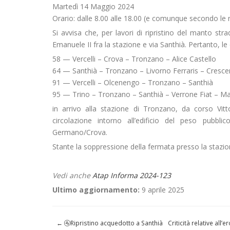
Martedì 14 Maggio 2024
Orario: dalle 8.00 alle 18.00 (e comunque secondo le 
Si avvisa che, per lavori di ripristino del manto stra
Emanuele II fra la stazione e via Santhià. Pertanto, le
58 — Vercelli – Crova – Tronzano – Alice Castello
64 — Santhià – Tronzano – Livorno Ferraris – Cresce
91 — Vercelli – Olcenengo – Tronzano – Santhià
95 — Trino – Tronzano – Santhià – Verrone Fiat – M
in arrivo alla stazione di Tronzano, da corso Vit
circolazione intorno all’edificio del peso pubbl
Germano/Crova.
Stante la soppressione della fermata presso la stazione
Vedi anche
Atap Informa 2024-123
Ultimo aggiornamento:
9 aprile 2025
←
🚰Ripristino acquedotto a Santhià
Criticità relative al