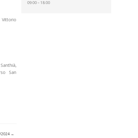
09:00 – 18:00
 Vittorio
Santhià,
erso San
05/2024
→