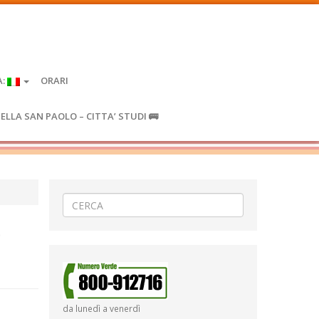
A:
ORARI
IELLA SAN PAOLO – CITTA’ STUDI 🚌
da lunedì a venerdì