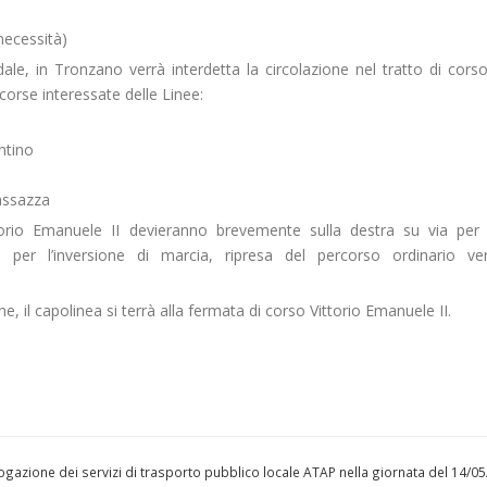
necessità)
dale, in Tronzano verrà interdetta la circolazione nel tratto di corso
 corse interessate delle Linee:
ntino
assazza
torio Emanuele II devieranno brevemente sulla destra su via per 
ico per l’inversione di marcia, ripresa del percorso ordinario v
, il capolinea si terrà alla fermata di corso Vittorio Emanuele II.
l’erogazione dei servizi di trasporto pubblico locale ATAP nella giornata del 14/