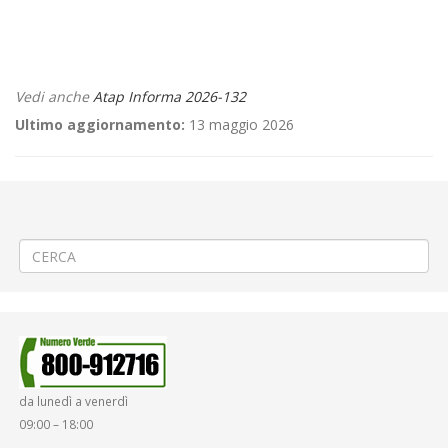
Vedi anche
Atap Informa 2026-132
Ultimo aggiornamento:
13 maggio 2026
←
📢 Linea 360 Biella S. Paolo – Centro – Cossila – Favaro – Oropa 🚌
Potenziamento corse pomeridiane
🧱 Ricostruzione muro di sostegno a Biella Piazzo
→
da lunedì a venerdì
09:00 – 18:00