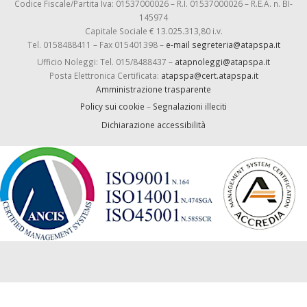
Codice Fiscale/Partita Iva: 01537000026 – R.I. 01537000026 – R.E.A. n. BI-
145974
Capitale Sociale € 13.025.313,80 i.v.
Tel. 0158488411 – Fax 015401398 –
e-mail segreteria@atapspa.it
Ufficio Noleggi: Tel. 015/8488437 –
atapnoleggi@atapspa.it
Posta Elettronica Certificata:
atapspa@cert.atapspa.it
Amministrazione trasparente
Policy sui cookie
–
Segnalazioni illeciti
Dichiarazione accessibilità
-->