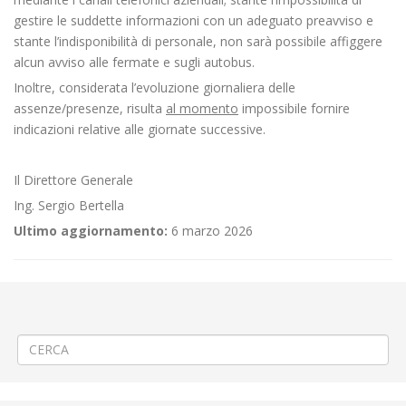
gestire le suddette informazioni con un adeguato preavviso e
stante l’indisponibilità di personale, non sarà possibile affiggere
alcun avviso alle fermate e sugli autobus.
Inoltre, considerata l’evoluzione giornaliera delle
assenze/presenze, risulta
al momento
impossibile fornire
indicazioni relative alle giornate successive.
Il Direttore Generale
Ing. Sergio Bertella
Ultimo aggiornamento:
6 marzo 2026
←
⚠️ Aggiornamento/Integrazione – Mancata erogazione dei servizi di
trasporto pubblico locale ATAP nella giornata del 02/03/2026
🔌Lavori linea elettrica a Biella via Piave
→