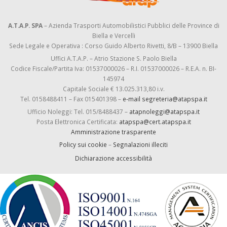
A.T.A.P. SPA
– Azienda Trasporti Automobilistici Pubblici delle Province di
Biella e Vercelli
Sede Legale e Operativa : Corso Guido Alberto Rivetti, 8/B – 13900 Biella
Uffici A.T.A.P. – Atrio Stazione S. Paolo Biella
Codice Fiscale/Partita Iva: 01537000026 – R.I. 01537000026 – R.E.A. n. BI-
145974
Capitale Sociale € 13.025.313,80 i.v.
Tel. 0158488411 – Fax 015401398 –
e-mail segreteria@atapspa.it
Ufficio Noleggi: Tel. 015/8488437 –
atapnoleggi@atapspa.it
Posta Elettronica Certificata:
atapspa@cert.atapspa.it
Amministrazione trasparente
Policy sui cookie
–
Segnalazioni illeciti
Dichiarazione accessibilità