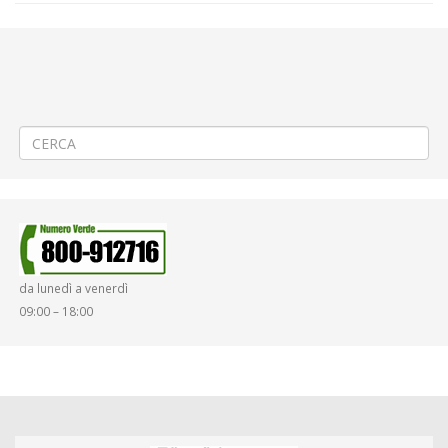
←
📌attenzione AGGIORNAMENTO delle ore 11.00 –
Aggiornamento/Integrazione – Mancata erogazione dei servizi di
trasporto pubblico locale ATAP nella giornata del 14/10/2024
Criticità relative all’erogazione dei servizi di trasporto pubblico locale
ATAP nella giornata del 15/10/2024
→
da lunedì a venerdì
09:00 – 18:00