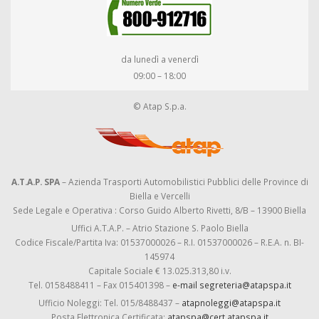
da lunedì a venerdì
09:00 – 18:00
© Atap S.p.a.
A.T.A.P. SPA
– Azienda Trasporti Automobilistici Pubblici delle Province di
Biella e Vercelli
Sede Legale e Operativa : Corso Guido Alberto Rivetti, 8/B – 13900 Biella
Uffici A.T.A.P. – Atrio Stazione S. Paolo Biella
Codice Fiscale/Partita Iva: 01537000026 – R.I. 01537000026 – R.E.A. n. BI-
145974
Capitale Sociale € 13.025.313,80 i.v.
Tel. 0158488411 – Fax 015401398 –
e-mail segreteria@atapspa.it
Ufficio Noleggi: Tel. 015/8488437 –
atapnoleggi@atapspa.it
Posta Elettronica Certificata:
atapspa@cert.atapspa.it