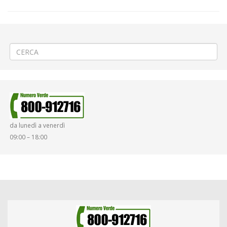
←
🎄«Aspettando il Natale» a Cossato
🚰Allacciamento idrico ad Asigliano
→
da lunedì a venerdì
09:00 – 18:00