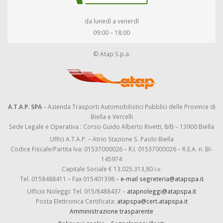
da lunedì a venerdì
09:00 – 18:00
© Atap S.p.a.
A.T.A.P. SPA
– Azienda Trasporti Automobilistici Pubblici delle Province di
Biella e Vercelli
Sede Legale e Operativa : Corso Guido Alberto Rivetti, 8/B – 13900 Biella
Uffici A.T.A.P. – Atrio Stazione S. Paolo Biella
Codice Fiscale/Partita Iva: 01537000026 – R.I. 01537000026 – R.E.A. n. BI-
145974
Capitale Sociale € 13.025.313,80 i.v.
Tel. 0158488411 – Fax 015401398 –
e-mail segreteria@atapspa.it
Ufficio Noleggi: Tel. 015/8488437 –
atapnoleggi@atapspa.it
Posta Elettronica Certificata:
atapspa@cert.atapspa.it
Amministrazione trasparente