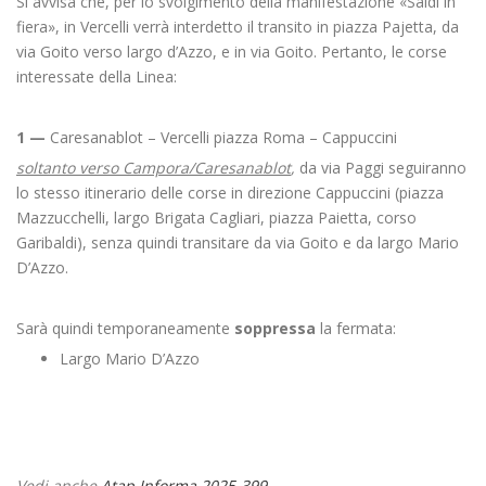
Si avvisa che, per lo svolgimento della manifestazione «Saldi in
fiera», in Vercelli verrà interdetto il transito in piazza Pajetta, da
via Goito verso largo d’Azzo, e in via Goito. Pertanto, le corse
interessate della Linea:
1 —
Caresanablot – Vercelli piazza Roma – Cappuccini
soltanto verso Campora/Caresanablot
,
da via Paggi seguiranno
lo stesso itinerario delle corse in direzione Cappuccini (piazza
Mazzucchelli, largo Brigata Cagliari, piazza Paietta, corso
Garibaldi), senza quindi transitare da via Goito e da largo Mario
D’Azzo.
Sarà quindi temporaneamente
soppressa
la fermata:
Largo Mario D’Azzo
Vedi anche
Atap Informa 2025-399