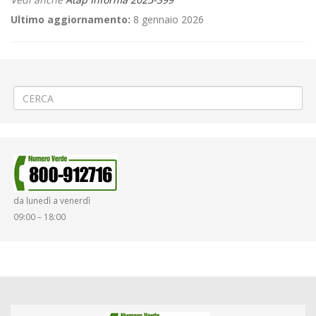
Ultimo aggiornamento:
8 gennaio 2026
←
⚽«Pro Vercelli – Aurora Pro Patria» a Vercelli
🕊️ Marcia della Pace 2025
→
da lunedì a venerdì
09:00 – 18:00