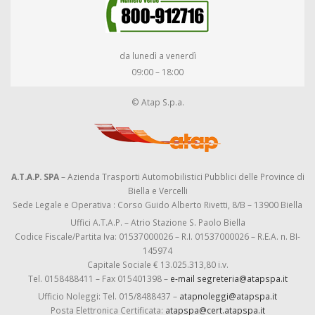
da lunedì a venerdì
09:00 – 18:00
© Atap S.p.a.
A.T.A.P. SPA
– Azienda Trasporti Automobilistici Pubblici delle Province di
Biella e Vercelli
Sede Legale e Operativa : Corso Guido Alberto Rivetti, 8/B – 13900 Biella
Uffici A.T.A.P. – Atrio Stazione S. Paolo Biella
Codice Fiscale/Partita Iva: 01537000026 – R.I. 01537000026 – R.E.A. n. BI-
145974
Capitale Sociale € 13.025.313,80 i.v.
Tel. 0158488411 – Fax 015401398 –
e-mail segreteria@atapspa.it
Ufficio Noleggi: Tel. 015/8488437 –
atapnoleggi@atapspa.it
Posta Elettronica Certificata:
atapspa@cert.atapspa.it