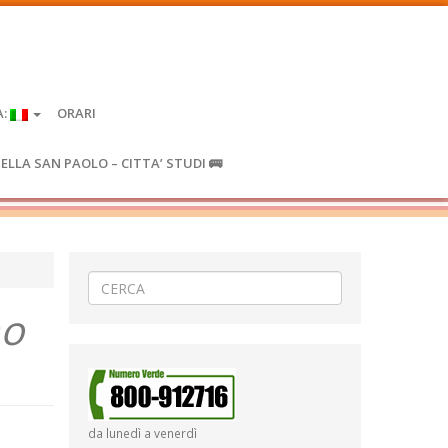
A:
ORARI
IELLA SAN PAOLO – CITTA’ STUDI 🚌
no
da lunedì a venerdì