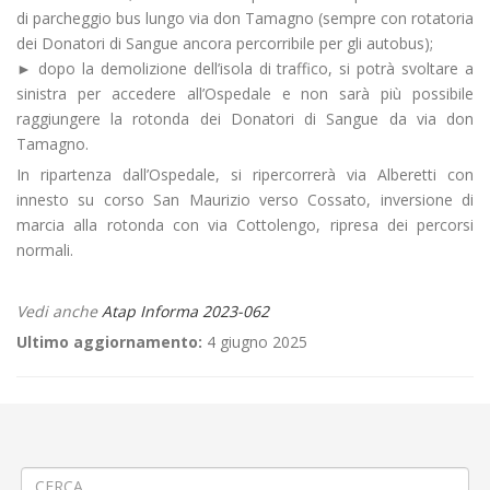
di parcheggio bus lungo via don Tamagno (sempre con rotatoria
dei Donatori di Sangue ancora percorribile per gli autobus);
► dopo la demolizione dell’isola di traffico, si potrà svoltare a
sinistra per accedere all’Ospedale e non sarà più possibile
raggiungere la rotonda dei Donatori di Sangue da via don
Tamagno.
In ripartenza dall’Ospedale, si ripercorrerà via Alberetti con
innesto su corso San Maurizio verso Cossato, inversione di
marcia alla rotonda con via Cottolengo, ripresa dei percorsi
normali.
Vedi anche
Atap Informa 2023-062
Ultimo aggiornamento:
4 giugno 2025
←
🪚Abbattimento alberi a Lignana
🚍 Modifica Linea 50 (164) Vercelli – Gattinara – Borgosesia -Varallo-
Alagna
→