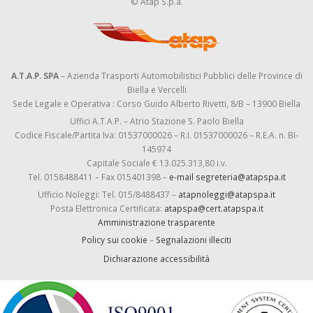
© Atap S.p.a.
A.T.A.P. SPA
– Azienda Trasporti Automobilistici Pubblici delle Province di
Biella e Vercelli
Sede Legale e Operativa : Corso Guido Alberto Rivetti, 8/B – 13900 Biella
Uffici A.T.A.P. – Atrio Stazione S. Paolo Biella
Codice Fiscale/Partita Iva: 01537000026 – R.I. 01537000026 – R.E.A. n. BI-
145974
Capitale Sociale € 13.025.313,80 i.v.
Tel. 0158488411 – Fax 015401398 –
e-mail segreteria@atapspa.it
Ufficio Noleggi: Tel. 015/8488437 –
atapnoleggi@atapspa.it
Posta Elettronica Certificata:
atapspa@cert.atapspa.it
Amministrazione trasparente
Policy sui cookie
–
Segnalazioni illeciti
Dichiarazione accessibilità