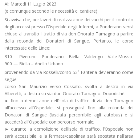
Al: Martedì 11 Luglio 2023
(e comunque secondo le necessità di cantiere)
Si avvisa che, per lavori di realizzazione dei varchi per il controllo
degli accessi presso l’Ospedale degli Infermi, a Ponderano verrà
chiuso al transito il tratto di via don Onorato Tamagno a partire
dalla rotonda dei Donatori di Sangue. Pertanto, le corse
interessate delle Linee:
310 — Piverone – Ponderano – Biella – Valdengo – Valle Mosso
900 — Biella – Anello Urbano
provenendo da via Rosselli/corso 53° Fanteria devieranno come
segue:
corso San Maurizio verso Cossato, svolta a destra in via
Alberetti, a destra su via don Onorato Tamagno. Dopodiché:
► fino a demolizione dell’isola di traffico di via don Tamagno
all’accesso all’Ospedale, si proseguirà fino alla rotonda dei
Donatori di Sangue (lasciata percorribile agli autobus) e si
accederà all’Ospedale con percorso normale;
► durante la demolizione dell’isola di traffico, l’Ospedale non
sarà accessibile, e la fermata/capolinea sarà spostata nell’area