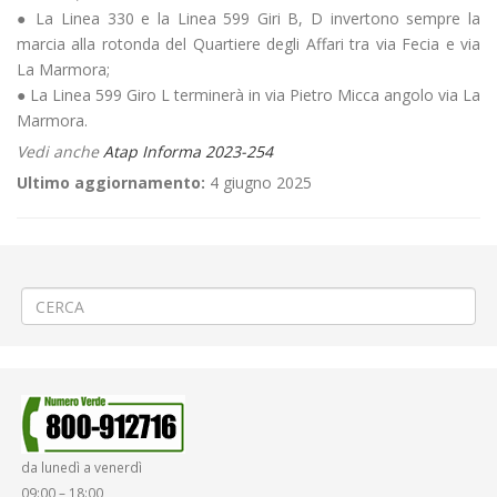
● La Linea 330 e la Linea 599 Giri B, D invertono sempre la
marcia alla rotonda del Quartiere degli Affari tra via Fecia e via
La Marmora;
● La Linea 599 Giro L terminerà in via Pietro Micca angolo via La
Marmora.
Vedi anche
Atap Informa 2023-254
Ultimo aggiornamento:
4 giugno 2025
←
🛵«Giornata Nazionale del Veicolo d’Epoca» a Biella
🚰Allaccio alla rete idrica a Valle San Nicolao
→
da lunedì a venerdì
09:00 – 18:00