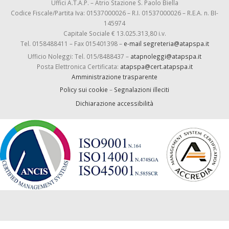
Uffici A.T.A.P. – Atrio Stazione S. Paolo Biella
Codice Fiscale/Partita Iva: 01537000026 – R.I. 01537000026 – R.E.A. n. BI-
145974
Capitale Sociale € 13.025.313,80 i.v.
Tel. 0158488411 – Fax 015401398 –
e-mail segreteria@atapspa.it
Ufficio Noleggi: Tel. 015/8488437 –
atapnoleggi@atapspa.it
Posta Elettronica Certificata:
atapspa@cert.atapspa.it
Amministrazione trasparente
Policy sui cookie
–
Segnalazioni illeciti
Dichiarazione accessibilità