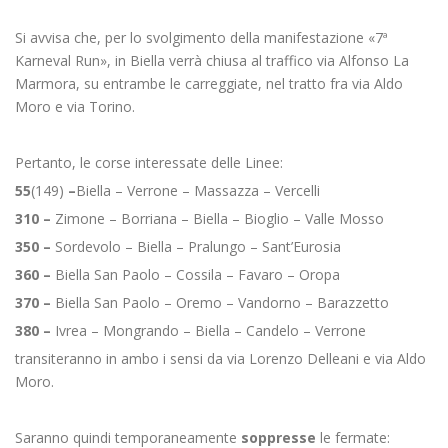
Si avvisa che, per lo svolgimento della manifestazione «7ª
Karneval Run», in Biella verrà chiusa al traffico via Alfonso La
Marmora, su entrambe le carreggiate, nel tratto fra via Aldo
Moro e via Torino.
Pertanto, le corse interessate delle Linee:
55
(149)
–
Biella – Verrone – Massazza – Vercelli
310 –
Zimone – Borriana – Biella – Bioglio – Valle Mosso
350 –
Sordevolo – Biella – Pralungo – Sant’Eurosia
360 –
Biella San Paolo – Cossila – Favaro – Oropa
370 –
Biella San Paolo – Oremo – Vandorno – Barazzetto
380 –
Ivrea – Mongrando – Biella – Candelo – Verrone
transiteranno in ambo i sensi da via Lorenzo Delleani e via Aldo
Moro.
Saranno quindi temporaneamente
soppresse
le fermate: