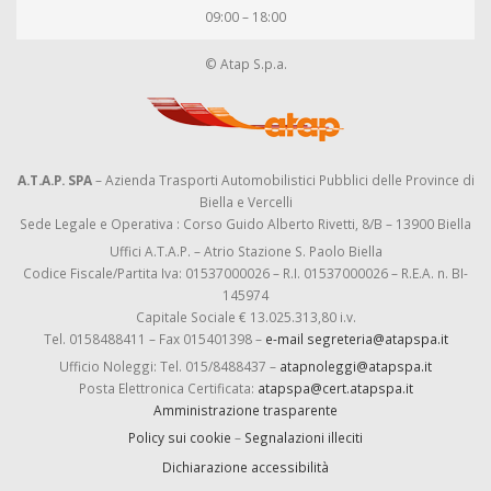
09:00 – 18:00
© Atap S.p.a.
A.T.A.P. SPA
– Azienda Trasporti Automobilistici Pubblici delle Province di
Biella e Vercelli
Sede Legale e Operativa : Corso Guido Alberto Rivetti, 8/B – 13900 Biella
Uffici A.T.A.P. – Atrio Stazione S. Paolo Biella
Codice Fiscale/Partita Iva: 01537000026 – R.I. 01537000026 – R.E.A. n. BI-
145974
Capitale Sociale € 13.025.313,80 i.v.
Tel. 0158488411 – Fax 015401398 –
e-mail segreteria@atapspa.it
Ufficio Noleggi: Tel. 015/8488437 –
atapnoleggi@atapspa.it
Posta Elettronica Certificata:
atapspa@cert.atapspa.it
Amministrazione trasparente
Policy sui cookie
–
Segnalazioni illeciti
Dichiarazione accessibilità