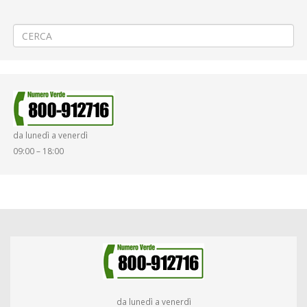
Criticità relative all’erogazione dei servizi di trasporto pubblico locale
ATAP nella giornata del 20/02/2025
→
da lunedì a venerdì
09:00 – 18:00
da lunedì a venerdì