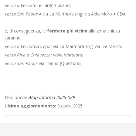
verso il Vernato:
● Largo Cusano;
verso San Paolo:
● via La Marmora ang. via Aldo Moro ● CDA
e, di conseguenza, le
fermate più vicine
alla zona chiusa
saranno:
verso il Vernato/Oropa:
via La Marmora ang. via De Marchi;
verso Riva e Chiavazza: viale Matteotti
;
verso San Paolo:
via Torino (Questura).
Vedi anche
Atap Informa 2025-029
Ultimo aggiornamento:
9 aprile 2025
←
Criticità relative all’erogazione dei servizi di trasporto pubblico
locale ATAP nella giornata del 19/02/2025