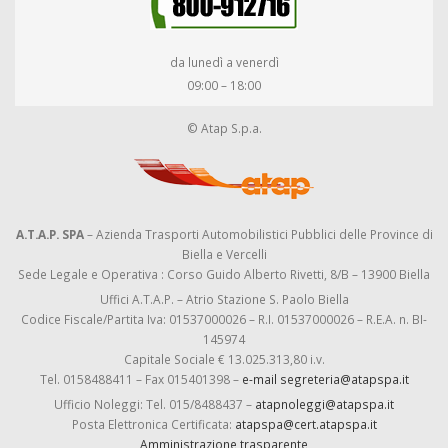
da lunedì a venerdì
09:00 – 18:00
© Atap S.p.a.
A.T.A.P. SPA
– Azienda Trasporti Automobilistici Pubblici delle Province di
Biella e Vercelli
Sede Legale e Operativa : Corso Guido Alberto Rivetti, 8/B – 13900 Biella
Uffici A.T.A.P. – Atrio Stazione S. Paolo Biella
Codice Fiscale/Partita Iva: 01537000026 – R.I. 01537000026 – R.E.A. n. BI-
145974
Capitale Sociale € 13.025.313,80 i.v.
Tel. 0158488411 – Fax 015401398 –
e-mail segreteria@atapspa.it
Ufficio Noleggi: Tel. 015/8488437 –
atapnoleggi@atapspa.it
Posta Elettronica Certificata:
atapspa@cert.atapspa.it
Amministrazione trasparente