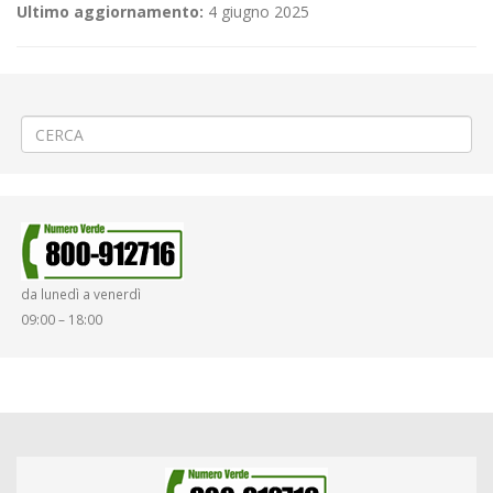
Ultimo aggiornamento:
4 giugno 2025
←
🎽Corsa alpina «Oropa – Monte Camino»
🎫 CAMBIO GESTIONE RIVENDITA AUTOMATIZZATA A PETTINENGO
→
da lunedì a venerdì
09:00 – 18:00